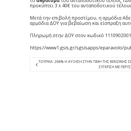
το
άθροισμα
του ανταποδοτικού τέλους τω
προκύπτει 3 x 40€ του ανταποδοτικού τέλους
Μετά την επιβολή προστίμου, η αρμόδια Αδ
αρμόδια ΔΟΥ για βεβαίωση και είσπραξη αυ
Πληρωμή στην ΔΟΥ στον κωδικό 1110902001
https://www1.gsis.gr/sgsisapps/eparavolo/pu
ΤΟΥΡΚΙΑ: 268% Η ΑΥΞΗΣΗ ΣΤΗΝ ΤΙΜΗ ΤΗΣ ΒΕΝΖΙΝΗΣ Σ
ΣΥΓΚΡΙΣΗ ΜΕ ΠΕΡΥΣ