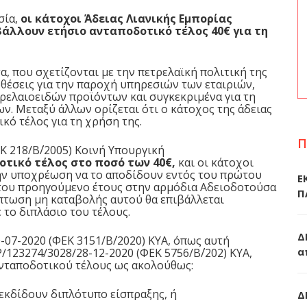
σία,
οι κάτοχοι Άδειας Λιανικής Εμπορίας
άλλουν ετήσιο ανταποδοτικό τέλος 40€ για τη
, που σχετίζονται με την πετρελαϊκή πολιτική της
οθέσεις για την παροχή υπηρεσιών των εταιριών,
ρελαιοειδών προϊόντων και συγκεκριμένα για τη
ν. Μεταξύ άλλων ορίζεται ότι ο κάτοχος της άδειας
κό τέλος για τη χρήση της.
Π
Κ 218/Β΄/2005) Κοινή Υπουργική
οτικό τέλος στο ποσό των 40€,
και οι κάτοχοι
την υποχρέωση να το αποδίδουν εντός του πρώτου
Ε
 του προηγούμενο έτους στην αρμόδια Αδειοδοτούσα
Π
ρίπτωση μη καταβολής αυτού θα επιβάλλεται
 το διπλάσιο του τέλους.
Δ
07-2020 (ΦΕΚ 3151/Β΄/2020) ΚΥΑ
, όπως αυτή
α
123274/3028/28-12-2020 (ΦΕΚ 5756/Β΄/202) ΚΥΑ
,
ανταποδοτικού τέλους ως ακολούθως:
ς εκδίδουν διπλότυπο είσπραξης, ή
Δ