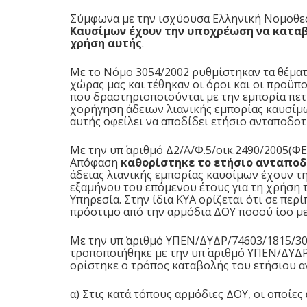
Σύμφωνα με την ισχύουσα Ελληνική Νομοθε
Καυσίμων έχουν την υποχρέωση να καταβ
χρήση αυτής
.
Με το Νόμο 3054/2002 ρυθμίστηκαν τα θέματα
χώρας μας και τέθηκαν οι όροι και οι προϋπ
που δραστηριοποιούνται με την εμπορία πετ
χορήγηση άδειων λιανικής εμπορίας καυσίμω
αυτής οφείλει να αποδίδει ετήσιο ανταποδοτι
Με την υπ΄ αριθμό Δ2/Α/Φ.5/οικ.2490/2005(ΦΕ
Απόφαση
καθορίστηκε το ετήσιο ανταποδ
άδειας λιανικής εμπορίας καυσίμων έχουν 
εξαμήνου του επόμενου έτους για τη χρήση
Υπηρεσία. Στην ίδια ΚΥΑ ορίζεται ότι σε πε
πρόστιμο από την αρμόδια ΔΟΥ ποσού ίσο με
Με την υπ΄ αριθμό
ΥΠΕΝ/ΔΥΔΡ/74603/1815/30-
τροποποιήθηκε με την υπ΄ αριθμό
ΥΠΕΝ/ΔΥΔΡ/
ορίστηκε ο τρόπος καταβολής του ετήσιου 
α) Στις κατά τόπους αρμόδιες ΔΟΥ, οι οποίε