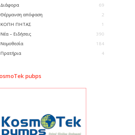
Διάφορα
69
Θέρμανση απόφαση
2
ΚΟΠΗ ΠΗΤΑΣ
1
Νέα – Ειδήσεις
390
Νομοθεσία
184
Πρατήρια
4
osmoTek pubps