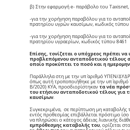
β) Στην εφαρμογή e- παράβολο του Taxisnet,
-για την χορήγηση παραβόλου για το ανταποδ
πρατηρίου υγρών καυσίμων,
κωδικός τύπου
-για την χορήγηση παραβόλου για το ανταποδ
πρατηρίου υγραερίων,
κωδικός τύπου 8461
Επίσης, τονίζεται ο υπόχρεος πρέπει να
προβλεπόμενου ανταποδοτικού τέλους στ
οποίο προκύπτει το ποσό και η ημερομη
Παράλληλα στη με την υπ΄ αριθμό
ΥΠΕΝ/ΔΥΔΡ/
όπως αυτή τροποποιήθηκε με την υπ΄ αριθμό
Β΄/2020) ΚΥΑ
, προσδιορίστηκαν
τα νέα πρόσ
του ετήσιου ανταποδοτικού τέλους για τ
καυσίμων
.
Συγκεκριμένα, σε περίπτωση μη καταβολής 
εντός προθεσμίας επιβάλλεται πρόστιμο ίσο 
να πληρώσει ο κάτοχος άδειας λιανικής διά
εμπρόθεσμης καταβολής του
, ορίζεται σ