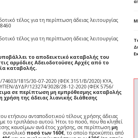
α
οτικό τέλος για τη περίπτωση άδειας λειτουργίας
Μ
 8460
οτικό τέλος για τη περίπτωση άδειας λειτουργίας
Τ
Δ
Ε
 υποβάλλει το αποδεικτικό καταβολής του
ις αρμόδιες Αδειοδοτούσες Αρχές από το
νία καταβολής.
74603/1815/30-07-2020 (ΦΕΚ 3151/Β΄/2020) ΚΥΑ
,
ΥΠΕΝ/ΔΥΔΡ/123274/3028/28-12-2020 (ΦΕΚ 5756/
τιμα σε περίπτωση μη εμπρόθεσμης καταβολής
η χρήση της άδειας λιανικής διάθεσης
του ετήσιου ανταποδοτικού τέλους χρήσης άδειας
με το τριπλάσιο αυτού. Ήτοι το ποσό, που θα κληθεί
θεσης καυσίμων ανά έτος χρήσης, σε περίπτωση
μη
το συνολικό
ποσό των 160€
, το οποίο προκύπτει από