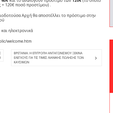
ν
40€
και το αναλογούν πρόστιμο των
120€
(το οποίο
 = 120€ ποσό προστίμου) .
ειοδοτούσα Αρχή θα αποστέλλει το πρόστιμο στην
τού
 και ηλεκτρονικά
blic/welcome.htm
Ε
ΒΡΕΤΑΝΙΑ: Η ΕΠΙΤΡΟΠΗ ΑΝΤΑΓΩΝΙΣΜΟΥ ΞΕΚΙΝΑ
Ι
ΕΛΕΓΧΟΥΣ ΓΙΑ ΤΙΣ ΤΙΜΕΣ ΛΙΑΝΙΚΗΣ ΠΩΛΗΣΗΣ ΤΩΝ
ΚΑΥΣΙΜΩΝ