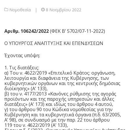
Νομοθεσία
|
8 Νοεμβρίου 2022
Αριθμ. 106242/2022
(ΦΕΚ Β’ 5702/07-11-2022)
Ο ΥΠΟΥΡΓΟΣ ΑΝΑΠΤΥΞΗΣ ΚΑΙ ΕΠΕΝΔΥΣΕΩΝ
Έχοντας υπόψη:
1. Τις διατάξεις:
α) Του ν.
4622/2019
«Επιτελικό Κράτος: οργάνωση,
λειτουργία και διαφάνεια της Κυβέρνησης, των
κυβερνητικών οργάνων και της κεντρικής δημόσιας
διοίκησης» (Α’ 133),
β) του ν.
4177/2013
«Κανόνες ρύθμισης της αγοράς
προϊόντων και της παροχής υπηρεσιών και άλλες
διατάξεις» (Α’ 173) και ιδίως του
άρθρου 4
αυτού,
γ) του άρθρου 90 του Κώδικα νομοθεσίας για την
Κυβέρνηση και τα κυβερνητικά όργανα (π.δ. 63/2005,
Α’ 98), σε συνδυασμό με την παρ. 22 του
άρθρου
119
του ν.
4622/2019
(Α’ 133),