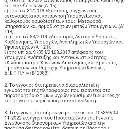
δ) του π.δ. 5/2022 «Οργανισμός Υπουργείου Ανάπτυξης
και Επενδύσεων» (Α’ 15),
ε) του π.δ. 81/2019 «Σύσταση, συγχώνευση,
μετονομασία και κατάργηση Υπουργείων και
καθορισμός αρμοδιοτήτων τους. Μεταφορά
υπηρεσιών και αρμοδιοτήτων μεταξύ Υπουργείων» (Α’
119),
στ) του π.δ. 83/2019 «Διορισμός Αντιπροέδρου της
Κυβέρνησης, Υπουργών, Αναπληρωτών Υπουργών και
Υφυπουργών (Α’ 121),
ζ) της υπ’ αρ.
91354/24.08.2017
απόφασης του
Υπουργού Ανάπτυξης και Ανταγωνιστικότητας
«Κωδικοποίηση Κανόνων Διακίνησης και Εμπορίας
Προϊόντων και Παροχής Υπηρεσιών (Κανόνες
ΔΙ.Ε.Π.Π.Υ.)» (Β’ 2983).
2. Το γεγονός ότι πρέπει να διασφαλιστεί η
εγκυρότητα της πληροφορίας που εισάγεται στο
παρατηρητήριο τιμών υγρών καυσίμων fuelprices.gr
και η έγκυρη ενημέρωση του καταναλωτή.
3. Το γεγονός ότι σύμφωνα με την υπ’ αρ. 105859/04-
11-2022 εισήγηση του Προϊσταμένου της Γενικής
Διεύθυνσης Οικονομικών Υπηρεσιών από την
παρούσα δεν προκαλείται δαπάνη σε βάρος του