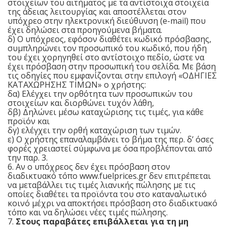
στοιχείων του αιτήματος με τα αντίστοιχα στοιχεία
της άδειας λειτουργίας και αποστέλλεται στον
υπόχρεο στην ηλεκτρονική διεύθυνση (e-mail) που
έχει δηλώσει στα προηγούμενα βήματα.
δ) Ο υπόχρεος, εφόσον διαθέτει κωδικό πρόσβασης,
συμπληρώνει τον προσωπικό του κωδικό, που ήδη
του έχει χορηγηθεί στο αντίστοιχο πεδίο, ώστε να
έχει πρόσβαση στην προσωπική του σελίδα. Με βάση
τις οδηγίες που εμφανίζονται στην επιλογή «ΟΔΗΓΙΕΣ
ΚΑΤΑΧΩΡΗΣΗΣ ΤΙΜΩΝ» ο χρήστης:
δα) Ελέγχει την ορθότητα των προσωπικών του
στοιχείων και διορθώνει τυχόν λάθη,
δβ) Δηλώνει μέσω καταχώρισης τις τιμές, για κάθε
προϊόν και
δγ) ελέγχει την ορθή καταχώριση των τιμών.
ε) Ο χρήστης επαναλαμβάνει το βήμα της περ. δ’ όσες
φορές χρειαστεί σύμφωνα με όσα προβλέπονται από
την παρ. 3.
6. Αν ο υπόχρεος δεν έχει πρόσβαση στον
διαδικτυακό τόπο www.fuelprices.gr δεν επιτρέπεται
να μεταβάλλει τις τιμές λιανικής πώλησης με τις
οποίες διαθέτει τα προϊόντα του στο καταναλωτικό
κοινό μέχρι να αποκτήσει πρόσβαση στο διαδικτυακό
τόπο και να δηλώσει νέες τιμές πώλησης.
7.
Στους παραβάτες επιβάλλεται για τη μη