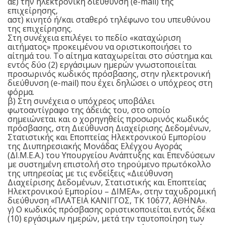
αε) την ηλεκτρονική διεύθυνση (e-mail) της
επιχείρησης,
αστ) κινητό ή/και σταθερό τηλέφωνο του υπευθύνου
της επιχείρησης.
Στη συνέχεια επιλέγει το πεδίο «καταχώριση
αιτήματος» προκειμένου να οριστικοποιήσει το
αίτημά του. Το αίτημα καταχωρείται στο σύστημα και
εντός δύο (2) εργάσιμων ημερών γνωστοποιείται
προσωρινός κωδικός πρόσβασης, στην ηλεκτρονική
διεύθυνση (e-mail) που έχει δηλώσει ο υπόχρεος στη
φόρμα.
β) Στη συνέχεια ο υπόχρεος υποβάλει
φωτοαντίγραφο της άδειάς του, στο οποίο
σημειώνεται και ο χορηγηθείς προσωρινός κωδικός
πρόσβασης, στη Διεύθυνση Διαχείρισης Δεδομένων,
Στατιστικής και Εποπτείας Ηλεκτρονικού Εμπορίου
της Διυπηρεσιακής Μονάδας Ελέγχου Αγοράς
(ΔΙ.Μ.Ε.Α.) του Υπουργείου Ανάπτυξης και Επενδύσεων
με συστημένη επιστολή στο τηρούμενο πρωτόκολλο
της υπηρεσίας με τις ενδείξεις «Διεύθυνση
Διαχείρισης Δεδομένων, Στατιστικής και Εποπτείας
Ηλεκτρονικού Εμπορίου – ΔΙΜΕΑ», στην ταχυδρομική
διεύθυνση «ΠΛΑΤΕΙΑ ΚΑΝΙΓΓΟΣ, ΤΚ 10677, ΑΘΗΝΑ».
γ) Ο κωδικός πρόσβασης οριστικοποιείται εντός δέκα
(10) εργάσιμων ημερών, μετά την ταυτοποίηση των