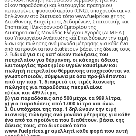
οίκον παραδόσεις) και λειτουργίας πρατηρίου
πεπιεσμένου φυσικού αερίου (CNG), υποχρεούνται να
δηλώνουν στο δικτυακό τόπο www.fuelprices.gr της
Διεύθυνσης Διαχείρισης Δεδομένων, Στατιστικής και
Εποπτείας Ηλεκτρονικού Εμπορίου της
Διυπηρεσιακής Μονάδας Ελέγχου Αγοράς (ΔΙ.Μ.Ε.Α.)
του Υπουργείου Ανάπτυξης και Επενδύσεων την τιμή
λιανικής πώλησης ανά μονάδα μέτρησης για κάθε ένα
από τα προϊόντα που διαθέτουν βάσει της άδειας τους.
2. Ε
ιδικά για τις κατ’ οίκον πωλήσεις του
πετρελαίου για θέρμανση, οι κάτοχοι άδειας
λειτουργίας πρατηρίου υγρών καυσίμων και
πωλητή πετρελαίου θέρμανσης υποχρεούνται να
γνωστοποιούν, σύμφωνα με όσα προ-βλέπονται
από την παρ. 1, διακριτά τις τιμές λιανικής
πώλησης για παραδόσεις πετρελαίου:
α) έως και 499 λίτρα,
β) για παραδόσεις από 500 μέχρι τα 999 λίτρα,
γ) για παραδόσεις από 1.000 λίτρα και άνω.
3. Οι υπόχρεοι της παρ. 1 δηλώνουν την τιμή
λιανικής πώλησης ανά μονάδα μέτρησης για κάθε
ένα από τα προϊόντα που διαθέτουν, βάσει της
άδειας τους, στο δικτυακό τόπο
www.fuelprices.gr αμελλητί κάθε φορά που αυτή