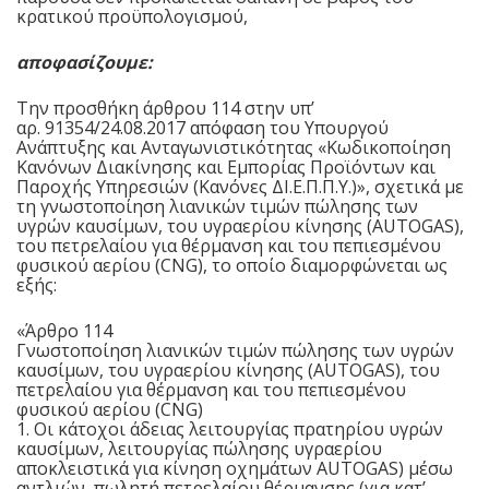
κρατικού προϋπολογισμού,
αποφασίζουμε:
Την προσθήκη άρθρου 114 στην υπ’
αρ.
91354/24.08.2017
απόφαση του Υπουργού
Ανάπτυξης και Ανταγωνιστικότητας «Κωδικοποίηση
Κανόνων Διακίνησης και Εμπορίας Προϊόντων και
Παροχής Υπηρεσιών (Κανόνες ΔΙ.Ε.Π.Π.Υ.)», σχετικά με
τη γνωστοποίηση λιανικών τιμών πώλησης των
υγρών καυσίμων, του υγραερίου κίνησης (AUTOGAS),
του πετρελαίου για θέρμανση και του πεπιεσμένου
φυσικού αερίου (CNG), το οποίο διαμορφώνεται ως
εξής:
«Άρθρο 114
Γνωστοποίηση λιανικών τιμών πώλησης των υγρών
καυσίμων, του υγραερίου κίνησης (AUTOGAS), του
πετρελαίου για θέρμανση και του πεπιεσμένου
φυσικού αερίου (CNG)
1. Οι κάτοχοι άδειας λειτουργίας πρατηρίου υγρών
καυσίμων, λειτουργίας πώλησης υγραερίου
αποκλειστικά για κίνηση οχημάτων AUTOGAS) μέσω
αντλιών, πωλητή πετρελαίου θέρμανσης (για κατ’