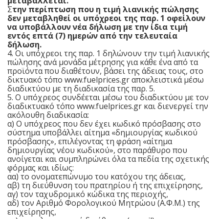
μεταβάλλεται.
Σ
την περίπτωση που η τιμή λιανικής πώλησης
δεν μεταβληθεί οι υπόχρεοι της παρ. 1 οφείλουν
να υποβάλλουν νέα δήλωση με την ίδια τιμή
εντός επτά (7) ημερών από την τελευταία
δήλωση.
4. Οι υπόχρεοι της παρ. 1 δηλώνουν την τιμή λιανικής
πώλησης ανά μονάδα μέτρησης για κάθε ένα από τα
προϊόντα που διαθέτουν, βάσει της άδειας τους, στο
δικτυακό τόπο www.fuelprices.gr αποκλειστικά μέσω
διαδικτύου με τη διαδικασία της παρ. 5.
5. Ο υπόχρεος συνδέεται μέσω του διαδικτύου με τον
διαδικτυακό τόπο www.fuelprices.gr και διενεργεί την
ακόλουθη διαδικασία:
α) Ο υπόχρεος που δεν έχει κωδικό πρόσβασης στο
σύστημα υποβάλλει αίτημα «δημιουργίας κωδικού
πρόσβασης», επιλέγοντας τη φράση «αίτημα
δημιουργίας νέου κωδικού», στο παράθυρο που
ανοίγεται και συμπληρώνει όλα τα πεδία της σχετικής
φόρμας και ιδίως:
αα) το ονοματεπώνυμο του κατόχου της άδειας,
αβ) τη διεύθυνση του πρατηρίου ή της επιχείρησης,
αγ) τον ταχυδρομικό κώδικα της περιοχής,
αδ) τον Αριθμό Φορολογικού Μητρώου (Α.Φ.Μ.) της
επιχείρησης,