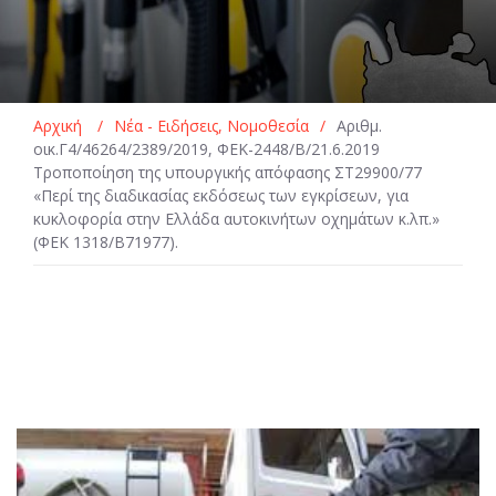
Αρχική
/
Νέα - Ειδήσεις
,
Νομοθεσία
/
Αριθμ.
οικ.Γ4/46264/2389/2019, ΦΕΚ-2448/Β/21.6.2019
Τροποποίηση της υπουργικής απόφασης ΣΤ29900/77
«Περί της διαδικασίας εκδόσεως των εγκρίσεων, για
κυκλοφορία στην Ελλάδα αυτοκινήτων οχημάτων κ.λπ.»
(ΦΕΚ 1318/Β71977).