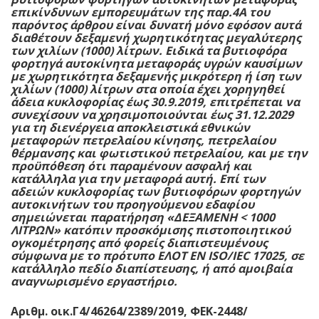
επικίνδυνων εμπορευμάτων της παρ.4Α του
παρόντος άρθρου είναι δυνατή μόνο εφόσον αυτά
διαθέτουν δεξαμενή χωρητικότητας μεγαλύτερης
των χιλίων (1000) λίτρων. Ειδικά τα βυτιοφόρα
φορτηγά αυτοκίνητα μεταφοράς υγρών καυσίμων
με χωρητικότητα δεξαμενής μικρότερη ή ίση των
χιλίων (1000) λίτρων στα οποία έχει χορηγηθεί
άδεια κυκλοφορίας έως 30.9.2019, επιτρέπεται να
συνεχίσουν να χρησιμοποιούνται έως 31.12.2029
για τη διενέργεια αποκλειστικά εθνικών
μεταφορών πετρελαίου κίνησης, πετρελαίου
θέρμανσης και φωτιστικού πετρελαίου, και με την
προϋπόθεση ότι παραμένουν ασφαλή και
κατάλληλα για την μεταφορά αυτή. Επί των
αδειών κυκλοφορίας των βυτιοφόρων φορτηγών
αυτοκινήτων του προηγούμενου εδαφίου
σημειώνεται παρατήρηση «ΔΕΞΑΜΕΝΗ < 1000
ΛΙΤΡΩΝ» κατόπιν προσκόμισης πιστοποιητικού
ογκομέτρησης από φορείς διαπιστευμένους
σύμφωνα με το πρότυπο ΕΛΟΤ EN ISO/IEC 17025, σε
κατάλληλο πεδίο διαπίστευσης, ή από αμοιβαία
αναγνωρισμένο εργαστήριο.
Αριθμ. οικ.Γ4/46264/2389/2019, ΦΕΚ-2448/