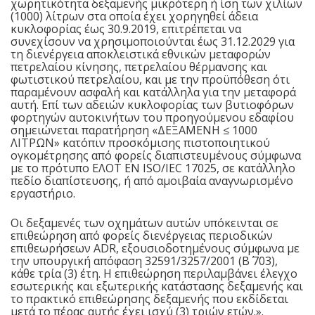
χωρητικότητα δεξαμενής μικρότερη ή ίση των χιλίων
(1000) λίτρων στα οποία έχει χορηγηθεί άδεια
κυκλοφορίας έως 30.9.2019, επιτρέπεται να
συνεχίσουν να χρησιμοποιούνται έως 31.12.2029 για
τη διενέργεια αποκλειστικά εθνικών μεταφορών
πετρελαίου κίνησης, πετρελαίου θέρμανσης και
φωτιστικού πετρελαίου, και με την προϋπόθεση ότι
παραμένουν ασφαλή και κατάλληλα για την μεταφορά
αυτή. Επί των αδειών κυκλοφορίας των βυτιοφόρων
φορτηγών αυτοκινήτων του προηγούμενου εδαφίου
σημειώνεται παρατήρηση «ΔΕΞΑΜΕΝΗ ≤ 1000
ΛΙΤΡΩΝ» κατόπιν προσκόμισης πιστοποιητικού
ογκομέτρησης από φορείς διαπιστευμένους σύμφωνα
με το πρότυπο ΕΛΟΤ EN ISO/IEC 17025, σε κατάλληλο
πεδίο διαπίστευσης, ή από αμοιβαία αναγνωρισμένο
εργαστήριο.
Οι δεξαμενές των οχημάτων αυτών υπόκεινται σε
επιθεώρηση από φορείς διενέργειας περιοδικών
επιθεωρήσεων ADR, εξουσιοδοτημένους σύμφωνα με
την υπουργική απόφαση 32591/3257/2001 (Β΄ 703),
κάθε τρία (3) έτη. Η επιθεώρηση περιλαμβάνει έλεγχο
εσωτερικής και εξωτερικής κατάστασης δεξαμενής και
το πρακτικό επιθεώρησης δεξαμενής που εκδίδεται
μετά το πέρας αυτής έχει ισχύ (3) τριών ετών.».