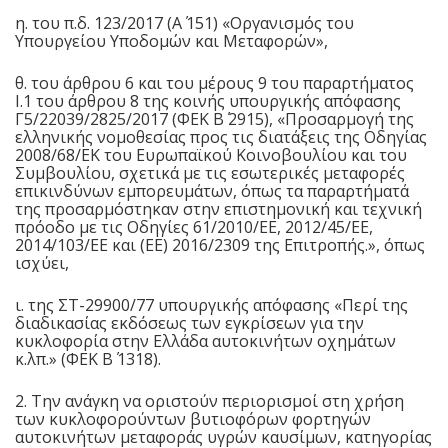
η. του π.δ. 123/2017 (Α΄ 151) «Οργανισμός του
Υπουργείου Υποδομών και Μεταφορών»,
θ. του άρθρου 6 και του μέρους 9 του παραρτήματος
Ι.1 του άρθρου 8 της κοινής υπουργικής απόφασης
Γ5/22039/2825/2017 (ΦΕΚ Β΄ 2915), «Προσαρμογή της
ελληνικής νομοθεσίας προς τις διατάξεις της Οδηγίας
2008/68/ΕΚ του Ευρωπαϊκού Κοινοβουλίου και του
Συμβουλίου, σχετικά με τις εσωτερικές μεταφορές
επικινδύνων εμπορευμάτων, όπως τα παραρτήματά
της προσαρμόστηκαν στην επιστημονική και τεχνική
πρόοδο με τις Οδηγίες 61/2010/ΕΕ, 2012/45/ΕΕ,
2014/103/ΕΕ και (ΕΕ) 2016/2309 της Επιτροπής.», όπως
ισχύει,
ι. της ΣΤ-29900/77 υπουργικής απόφασης «Περί της
διαδικασίας εκδόσεως των εγκρίσεων για την
κυκλοφορία στην Ελλάδα αυτοκινήτων οχημάτων
κ.λπ.» (ΦΕΚ Β΄ 1318).
2. Την ανάγκη να οριστούν περιορισμοί στη χρήση
των κυκλοφορούντων βυτιοφόρων φορτηγών
αυτοκινήτων μεταφοράς υγρών καυσίμων, κατηγορίας