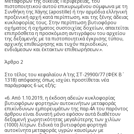
Μεταφορών της οικείας Περιφέρειας, του
πιστοποιητικού αυτού επικυρωμένου σύμφωνα με τη
Συνθήκη της Χάγης (apostille) ή την αρμόδια ελληνική
προξενική αρχή κατά περίπτωση, και της ξένης άδειας
κυκλοφορίας τους. Στην περίπτωση βυτιοφόρου
οχήματος ή οχήματος συστοιχίας δοχείων, απαιτείται
επιπρόσθετα η προσκόμιση αντιγράφου του αρχείου
της δεξαμενής με τα πιστοποιητικά έγκρισης τύπου,
αρχικής επιθεώρησης και τυχόν περιοδικών,
ενδιάμεσων και έκτακτων επιθεωρήσεων.».
Άρθρο 2
Στο τέλος του κεφαλαίου Α΄ της ΣΤ-29900/77 (ΦΕΚ Β΄
1318) απόφασης όπως ισχύει προστίθεται νέα
παράγραφος 6 ως εξής:
«6. Από 1.10.2019, η έκδοση αδειών κυκλοφορίας
βυτιοφόρων φορτηγών αυτοκινήτων μεταφοράς
επικίνδυνων εμπορευμάτων της παρ.4Α του παρόντος
άρθρου είναι δυνατή μόνο εφόσον αυτά διαθέτουν
δεξαμενή χωρητικότητας μεγαλύτερης των χιλίων
(1000) λίτρων. Ειδικά τα βυτιοφόρα φορτηγά
αυτοκίνητα μεταφοράς υγρών καυσίμων με