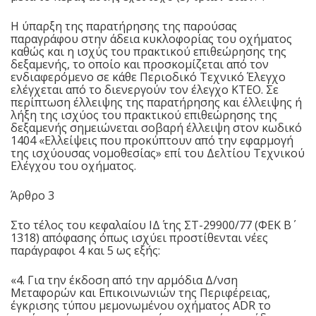
H ύπαρξη της παρατήρησης της παρούσας
παραγράφου στην άδεια κυκλοφορίας του οχήματος
καθώς και η ισχύς του πρακτικού επιθεώρησης της
δεξαμενής, το οποίο και προσκομίζεται από τον
ενδιαφερόμενο σε κάθε Περιοδικό Τεχνικό Έλεγχο
ελέγχεται από το διενεργούν τον έλεγχο ΚΤΕΟ. Σε
περίπτωση έλλειψης της παρατήρησης και έλλειψης ή
λήξη της ισχύος του πρακτικού επιθεώρησης της
δεξαμενής σημειώνεται σοβαρή έλλειψη στον κωδικό
1404 «Ελλείψεις που προκύπτουν από την εφαρμογή
της ισχύουσας νομοθεσίας» επί του Δελτίου Τεχνικού
Ελέγχου του οχήματος.
Άρθρο 3
Στο τέλος του κεφαλαίου ΙΔ΄ της ΣΤ-29900/77 (ΦΕΚ Β΄
1318) απόφασης όπως ισχύει προστίθενται νέες
παράγραφοι 4 και 5 ως εξής:
«4. Για την έκδοση από την αρμόδια Δ/νση
Μεταφορών και Επικοινωνιών της Περιφέρειας,
έγκρισης τύπου μεμονωμένου οχήματος ADR το