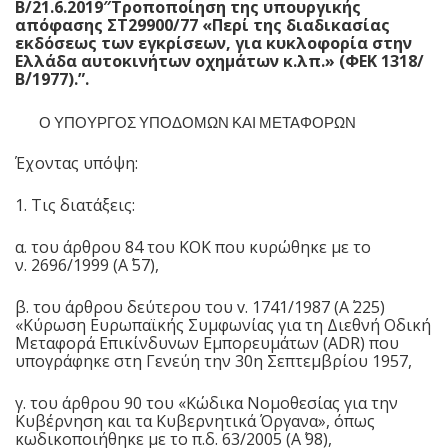
Β/21.6.2019″Τροποποίηση της υπουργικής
απόφασης ΣΤ29900/77 «Περί της διαδικασίας
εκδόσεως των εγκρίσεων, για κυκλοφορία στην
Ελλάδα αυτοκινήτων οχημάτων κ.λπ.» (ΦΕΚ 1318/
Β΄/1977).”.
Ο ΥΠΟΥΡΓΟΣ ΥΠΟΔΟΜΩΝ ΚΑΙ ΜΕΤΑΦΟΡΩΝ
Έχοντας υπόψη:
1. Τις διατάξεις:
α. του άρθρου 84 του ΚΟΚ που κυρώθηκε με το
ν. 2696/1999 (Α΄ 57),
β. του άρθρου δεύτερου του v. 1741/1987 (Α΄ 225)
«Κύρωση Ευρωπαϊκής Συμφωνίας για τη Διεθνή Οδική
Μεταφορά Επικίνδυνων Εμπορευμάτων (ADR) που
υπογράφηκε στη Γενεύη την 30η Σεπτεμβρίου 1957,
γ. του άρθρου 90 του «Κώδικα Νομοθεσίας για την
Κυβέρνηση και τα Κυβερνητικά Όργανα», όπως
κωδικοποιήθηκε με το π.δ. 63/2005 (Α΄ 98),