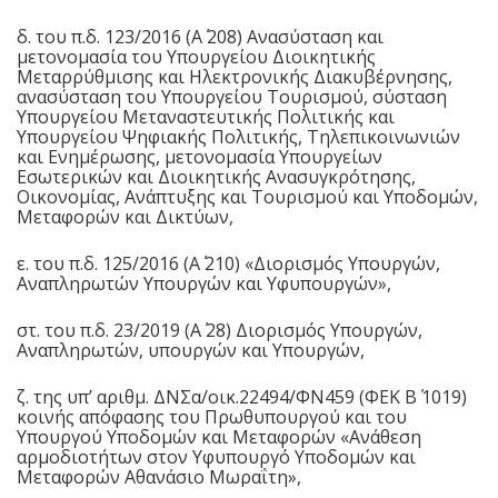
δ. του π.δ. 123/2016 (Α΄ 208) Ανασύσταση και
μετονομασία του Υπουργείου Διοικητικής
Μεταρρύθμισης και Ηλεκτρονικής Διακυβέρνησης,
ανασύσταση του Υπουργείου Τουρισμού, σύσταση
Υπουργείου Μεταναστευτικής Πολιτικής και
Υπουργείου Ψηφιακής Πολιτικής, Τηλεπικοινωνιών
και Ενημέρωσης, μετονομασία Υπουργείων
Εσωτερικών και Διοικητικής Ανασυγκρότησης,
Οικονομίας, Ανάπτυξης και Τουρισμού και Υποδομών,
Μεταφορών και Δικτύων,
ε. του π.δ. 125/2016 (Α΄ 210) «Διορισμός Υπουργών,
Αναπληρωτών Υπουργών και Υφυπουργών»,
στ. του π.δ. 23/2019 (Α΄ 28) Διορισμός Υπουργών,
Αναπληρωτών, υπουργών και Υπουργών,
ζ. της υπ’ αριθμ. ΔΝΣα/οικ.22494/ΦΝ459 (ΦΕΚ Β΄ 1019)
κοινής απόφασης του Πρωθυπουργού και του
Υπουργού Υποδομών και Μεταφορών «Ανάθεση
αρμοδιοτήτων στον Υφυπουργό Υποδομών και
Μεταφορών Αθανάσιο Μωραΐτη»,