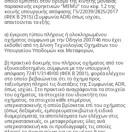
οποίο εμπίπτει στον ορισμό της κινητής μονάδας
παρασκευής εκρηκτικών “MEMU” του κεφ. 1.2 της
κοινής υπουργικής απόφασης Γ5/22039/2825/2017
(ΦΕΚ Β΄ 2915) (Συμφωνία ADR) όπως ισχύει,
απαιτούνται τα εξής:
α) έγκριση τύπου πλήρους ή ολοκληρωμένου
οχήματος σύμφωνα με την Οδηγία 2007/46 που έχει
εκδοθεί από τη Δ/νση Τεχνολογίας Οχημάτων του
Υπουργείου Υποδομών και Μεταφορών,
β) πρακτικό δοκιμής του πλήρους οχήματος από τον
εξουσιοδοτημένο, σύμφωνα με την υπουργική
απόφαση 72411/3149/00 (ΦΕΚ Β΄ 2001), φορέα ελέγχου
στο οποίο βεβαιώνεται ότι το όχημα προς
ταξινόμηση πληροί τις διατάξεις της Συμφωνίας ADR,
όπως ισχύει. Στο πρακτικό αναγράφονται τα στοιχεία
του οχήματος, τα στοιχεία του ιδιοκτήτη του
οχήματος, τα στοιχεία κάθε επιμέρους
υπερκατασκευής η οποία βρίσκεται επί του οχήματος
(όπως δεξαμενές, εμπορευματοκιβώτια ή ειδικά
διαμερίσματα), τα αποτελέσματα των ελέγχων στις
υπερκατασκευές, οι μεταφερόμενες ύλες ανά
υπερκατασκευή και οι προδιαγραφές τις οποίες
πληροί το όχημα σύμφωνα με το μέρος 9 της