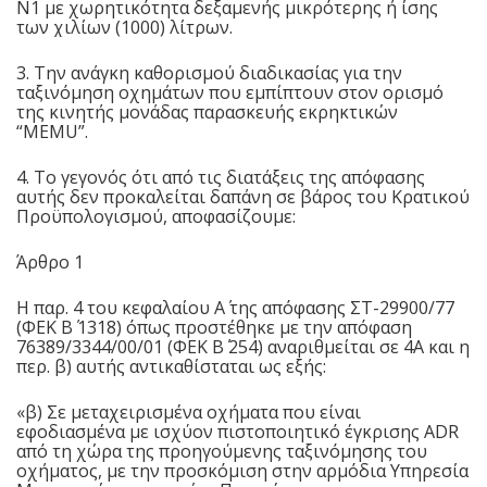
Ν1 με χωρητικότητα δεξαμενής μικρότερης ή ίσης
των χιλίων (1000) λίτρων.
3. Την ανάγκη καθορισμού διαδικασίας για την
ταξινόμηση οχημάτων που εμπίπτουν στον ορισμό
της κινητής μονάδας παρασκευής εκρηκτικών
“MEMU”.
4. Το γεγονός ότι από τις διατάξεις της απόφασης
αυτής δεν προκαλείται δαπάνη σε βάρος του Κρατικού
Προϋπολογισμού, αποφασίζουμε:
Άρθρο 1
Η παρ. 4 του κεφαλαίου Α΄ της απόφασης ΣΤ-29900/77
(ΦΕΚ Β΄ 1318) όπως προστέθηκε με την απόφαση
76389/3344/00/01 (ΦΕΚ Β΄ 254) αναριθμείται σε 4Α και η
περ. β) αυτής αντικαθίσταται ως εξής:
«β) Σε μεταχειρισμένα οχήματα που είναι
εφοδιασμένα με ισχύον πιστοποιητικό έγκρισης ADR
από τη χώρα της προηγούμενης ταξινόμησης του
οχήματος, με την προσκόμιση στην αρμόδια Υπηρεσία