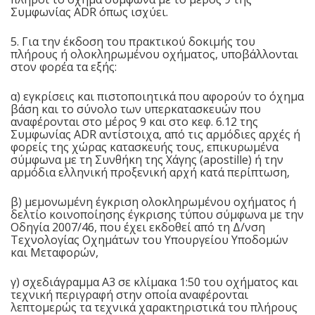
Συμφωνίας ADR όπως ισχύει.
5. Για την έκδοση του πρακτικού δοκιμής του
πλήρους ή ολοκληρωμένου οχήματος, υποβάλλονται
στον φορέα τα εξής:
α) εγκρίσεις και πιστοποιητικά που αφορούν το όχημα
βάση και το σύνολο των υπερκατασκευών που
αναφέρονται στο μέρος 9 και στο κεφ. 6.12 της
Συμφωνίας ADR αντίστοιχα, από τις αρμόδιες αρχές ή
φορείς της χώρας κατασκευής τους, επικυρωμένα
σύμφωνα με τη Συνθήκη της Χάγης (apostille) ή την
αρμόδια ελληνική προξενική αρχή κατά περίπτωση,
β) μεμονωμένη έγκριση ολοκληρωμένου οχήματος ή
δελτίο κοινοποίησης έγκρισης τύπου σύμφωνα με την
Οδηγία 2007/46, που έχει εκδοθεί από τη Δ/νση
Τεχνολογίας Οχημάτων του Υπουργείου Υποδομών
και Μεταφορών,
γ) σχεδιάγραμμα Α3 σε κλίμακα 1:50 του οχήματος και
τεχνική περιγραφή στην οποία αναφέρονται
λεπτομερώς τα τεχνικά χαρακτηριστικά του πλήρους