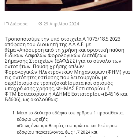
Διάφορα
|
29 Απριλίου 2024
Τροποποιούμε την υπό στοιχεία Α.1073/18.5.2023
απόφαση του Διοικητή της Α.Α.Δ.Ε. με
θέμα «Απόσυρση από τη χρήση και οριστική παύση
Ειδικών Ασφαλών Φορολογικών Διατάξεων
Σήμανσης Στοιχείων (ΕΑΦΔΣΣ) για το σύνολο των
οντοτήτων. Παύση χρήσης απλών
Φορολογικών Ηλεκτρονικών Μηχανισμών (ΦΗΜ) για
τις οντότητες εστίασης που λειτουργούν με
σερβίρισμα σε τραπεζοκαθίσματα και ορισμός
υποχρέωσης χρήσης, ΦΗΜΑΣ Εστιατορίου ή
ΦΤΜ Εστιατορίου ή ΑΔΗΜΕ Εστιατορίου»(Β΄4516 και
Β΄4606), ως ακολούθως:
Μετά το δεύτερο εδάφιο του άρθρου 1 προστίθενται
εδάφια ως εξής:
«Οι ως άνω προθεσμίες του πρώτου και δεύτερου
εδαφίου παρατείνονται έως 1.7.2024 και