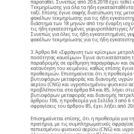
παραταθεί. Συνεπώς από 20.6.2018 έχει τεθ
Τεκμηρίωσης για όλα τα ήδη εγκατασταθέντ
ταξί. Επίσης έγινε σαφής διατύπωση της με
φακέλων τεκμηρίωσης για τις ήδη εγκατεστη
διάστημα των 18 μηνών από την έναρξη ισχύος 
τις ήδη εγκατεστημένες γεφυροπλάστιγγες λή
Συνεπώς για όλες τις ήδη εγκατεστημένες γε
φακέλων τεκμηρίωσης για τις ήδη εγκατεστημ
3. Άρθρο 84: «Σφράγιση των κρίσιμων μετρο
ποσότητας καυσίμων» Έγινε αντικατάσταση 
παραδρομής σε αρίθμηση παραγράφων και σε
κατανόηση του κειμένου, καθώς επίσης έγιν
προθεσμιών. Επισημαίνεται ότι η προθεσμία
βυτιοφόρων μεταφοράς και διανομής υγρών 
αερίου (CNG) και υγροποιημένου φυσικού αερ
προβλέπονται στα άρθρα 84 και 85, λήγει στις
βυτιοφόρων μεταφοράς και διανομής πετρελα
άρθρου 106, η προθεσμία για Σελίδα 3 από 6
σφραγίσεις του άρθρου 85, έχει λήξει από 20
Επισημαίνεται επίσης, ότι η προθεσμία για 
πρατήρια, με τις συμπληρωματικές σφραγίσει
πεπιεσμένου φυσικού αερίου (CNG) και υγρο