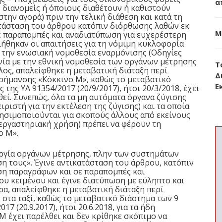
α
 διανομείς ή όποιους διαθέτουν ή καθιστούν
στην αγορά) πριν την τελική διάθεση και κατά τη
τάσταση του άρθρου κατόπιν διόρθωσης λαθών εκ
Μ
 παραπομπές και αναδιατύπωση για ευχερέστερη
ιήθηκαν οι απαιτήσεις για τη νόμιμη κυκλοφορία
 την ενωσιακή νομοθεσία εναρμόνισης (Οδηγίες
νία με την εθνική νομοθεσία των οργάνων μέτρησης
Τ
έλος, απαλείφθηκε η μεταβατική διάταξη περί
Δ
σήμανσης «Κόκκινο Μ», καθώς το μεταβατικό
Ε
της ΥΑ 91354/2017 (20/9/2017), ήτοι 20/3/2018, έχει
θεί. Συνεπώς, όλα τα μη αυτόματα όργανα ζύγισης
ριστή για την εκτέλεση της ζύγισης) και τα οποία
ρησιμοποιούνται για σκοπούς άλλους από εκείνους
α εργαστηριακή χρήση) πρέπει να φέρουν τη
ο Μ».
ουργία οργάνων μέτρησης, πλην των συστημάτων
η τους». Έγινε αντικατάσταση του άρθρου, κατόπιν
η παραγράφων και σε παραπομπές και
υ κειμένου και έγινε διατύπωση με εύληπτο και
ρα, απαλείφθηκε η μεταβατική διάταξη περί
τα ταξί, καθώς το μεταβατικό διάστημα των 9
7 (20.9.2017), ήτοι 20.6.2018, για τα ήδη
 έχει παρέλθει και δεν κρίθηκε σκόπιμο να