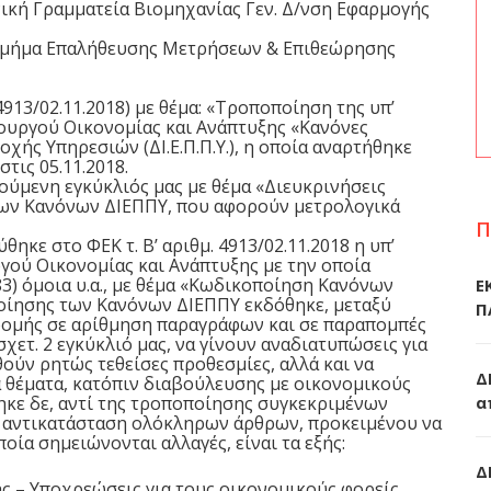
ή Γραμματεία Βιομηχανίας Γεν. Δ/νση Εφαρμογής
Τμήμα Επαλήθευσης Μετρήσεων & Επιθεώρησης
’ 4913/02.11.2018) με θέμα: «Τροποποίηση της υπ’
πουργού Οικονομίας και Ανάπτυξης «Κανόνες
χής Υπηρεσιών (ΔΙ.Ε.Π.Π.Υ.), η οποία αναρτήθηκε
τις 05.11.2018.
ηγούμενη εγκύκλιός μας με θέμα «Διευκρινήσεις
ένων Κανόνων ΔΙΕΠΠΥ, που αφορούν μετρολογικά
Π
κε στο ΦΕΚ τ. Β’ αριθμ. 4913/02.11.2018 η υπ’
ργού Οικονομίας και Ανάπτυξης με την οποία
983) όμοια υ.α., με θέμα «Κωδικοποίηση Κανόνων
Ε
ίησης των Κανόνων ΔΙΕΠΠΥ εκδόθηκε, μεταξύ
Π
δρομής σε αρίθμηση παραγράφων και σε παραπομπές
χετ. 2 εγκύκλιό μας, να γίνουν αναδιατυπώσεις για
ούν ρητώς τεθείσες προθεσμίες, αλλά και να
Δ
 θέματα, κατόπιν διαβούλευσης με οικονομικούς
ηκε δε, αντί της τροποποίησης συγκεκριμένων
α
ι αντικατάσταση ολόκληρων άρθρων, προκειμένου να
οία σημειώνονται αλλαγές, είναι τα εξής:
Δ
ς – Υποχρεώσεις για τους οικονομικούς φορείς