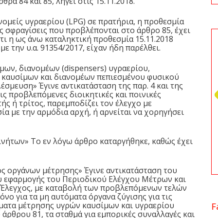
ρα 84 και 85, λήγει στις 15.11.2018.
ανομείς υγραερίου (LPG) σε πρατήρια, η προθεσμία
ς σφραγίσεις που προβλέπονται στο άρθρο 85, έχει
ότι η ως άνω καταληκτική προθεσμία 15.11.2018
 την υ.α. 91354/2017, είχαν ήδη παρέλθει.
μων, διανομέων (dispensers) υγραερίου,
καυσίμων και διανομέων πεπιεσμένου φυσικού
έσμευση» Έγινε αντικατάσταση της παρ. 4 και της
τις προβλεπόμενες διοικητικές και ποινικές
ής ή τρίτος, παρεμποδίζει τον έλεγχο με
ία με την αρμόδια αρχή, ή αρνείται να χορηγήσει
κινήτων» Το εν λόγω άρθρο καταργήθηκε, καθώς έχει
χος οργάνων μέτρησης» Έγινε αντικατάσταση του
υ εφαρμογής του Περιοδικού Ελέγχου Μέτρων και
ς Έλεγχος, με καταβολή των προβλεπόμενων τελών
νο για τα μη αυτόματα όργανα ζύγισης για τις
τήματα μέτρησης υγρών καυσίμων και υγραερίου
F
υ άρθρου 81, τα σταθμά για εμπορικές συναλλαγές και