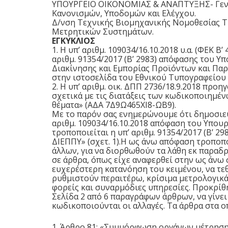
ΥΠΟΥΡΓΕΙΟ ΟΙΚΟΝΟΜΙΑΣ & ΑΝΑΠΤΥΞΗΣ- Γενικ
Κανονισμών, Υποδομών και Ελέγχου.
Δ/νση Τεχνικής Βιομηχανικής Νομοθεσίας 
Μετρητικών Συστημάτων.
ΕΓΚΥΚΛΙΟΣ
1. Η υπ’ αριθμ. 109034/16.10.2018 υ.α. (ΦΕΚ Β
αριθμ. 91354/2017 (Β’ 2983) απόφασης του Υ
Διακίνησης και Εμπορίας Προϊόντων και Παρο
στην ιστοσελίδα του Εθνικού Τυπογραφείου σ
2. Η υπ’ αριθμ. οικ. ΔΠΠ 2736/18.9.2018 προ
σχετικά με τις διατάξεις των κωδικοποιημ
θέματα» (ΑΔΑ 7Δ9Ω465ΧΙ8-ΩΒ9).
Με το παρόν σας ενημερώνουμε ότι δημοσιεύθη
αριθμ. 109034/16.10.2018 απόφαση του Υπου
τροποποιείται η υπ’ αριθμ. 91354/2017 (Β’ 2
ΔΙΕΠΠΥ» (σχετ. 1).
Η ως άνω απόφαση τροποπο
άλλων, για να διορθωθούν τα λάθη εκ παρα
σε άρθρα, όπως είχε αναφερθεί στην ως άνω σ
ευχερέστερη κατανόηση του κειμένου, να τεθ
ρυθμιστούν περαιτέρω, κρίσιμα μετρολογικά
φορείς και συναρμόδιες υπηρεσίες. Προκρίθ
Σελίδα 2 από 6 παραγράφων άρθρων, να γίνε
κωδικοποιούνται οι αλλαγές. Τα άρθρα στα οπ
1. Άρθρο 81: «Συμμόρφωση οργάνων μέτρηση