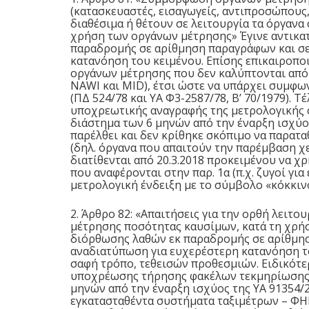
(κατασκευαστές, εισαγωγείς, αντιπροσώπους,
διαθέσιμα ή θέτουν σε λειτουργία τα όργανα 
χρήση των οργάνων μέτρησης» Έγινε αντικα
παραδρομής σε αρίθμηση παραγράφων και σε
κατανόηση του κειμένου. Επίσης επικαιροπο
οργάνων μέτρησης που δεν καλύπτονται από
NAWI και MID), έτσι ώστε να υπάρχει συμφω
(ΠΔ 524/78 και ΥΑ Φ3-2587/78, Β’ 70/1979). Τ
υποχρεωτικής αναγραφής της μετρολογικής 
διάστημα των 6 μηνών από την έναρξη ισχύος 
παρέλθει και δεν κρίθηκε σκόπιμο να παρατα
(δηλ. όργανα που απαιτούν την παρέμβαση χει
διατίθενται από 20.3.2018 προκειμένου να χ
που αναφέρονται στην παρ. 1α (π.χ. ζυγοί γι
μετρολογική ένδειξη με το σύμβολο «κόκκιν
2. Άρθρο 82: «Απαιτήσεις για την ορθή λειτ
μέτρησης ποσότητας καυσίμων, κατά τη χρήσ
διόρθωσης λαθών εκ παραδρομής σε αρίθμησ
αναδιατύπωση για ευχερέστερη κατανόηση το
σαφή τρόπο, τεθεισών προθεσμιών. Ειδικότε
υποχρέωσης τήρησης φακέλων τεκμηρίωσης σ
μηνών από την έναρξη ισχύος της ΥΑ 91354/201
εγκατασταθέντα συστήματα ταξιμέτρων – ΦΗΜ