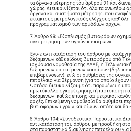
τα όργανα μέτρησης του άρθρου 91 και διενε
χώρας. Διευκρινίζεται ότι όλα τα ανωτέρω ό
όργανα και συστήματα μέτρησης, που αναφέρο
έκτακτους μετρολογικούς ελέγχους καθ’ όλη 
προγραμματισμού των αρμόδιων αρχών.
7. Άρθρο 98: «Εξοπλισμός βυτιοφόρων οχημ
ογκομέτρηση των υγρών καυσίμων»
Έγινε αντικατάσταση του άρθρου με κατάργ
δεξαμενών κάθε είδους βυτιοφόρου από Τελ
ισχύουσα νομοθεσία της ΑΑΔΕ, η Τελωνειακή
δεξαμενών υποκείμενων καυσίμων (δηλ. κα
επιβαρύνσεων), ενώ οι ρυθμίσεις της συγκε
πετρέλαιο για θέρμανση (για το οποίο έχουν
Ωστόσο διευκρινίζουμε ότι παραμένει η υπο
πρωτόκολλο ογκομέτρησης (ή πιστοποιητικό
δεξαμενών, καθώς επίσης και μετρικοί κανόνε
αρχές. Επικείμενη νομοθεσία θα ρυθμίσει π
βυτιοφόρων υγρών καυσίμων, οπότε και θα κ
8. Άρθρο 104: «Συνοδευτικά Παραστατικά Δι
αντικατάσταση του άρθρου με προσθήκη στο
στα παραστατικά διακίνησης πετρελαίου για