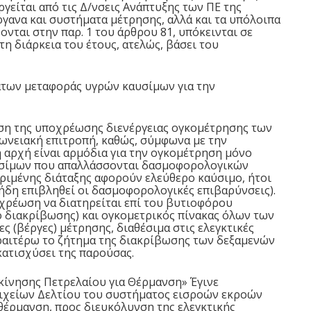
ργείται από τις Δ/νσεις Ανάπτυξης των ΠΕ της
ργανα και συστήματα μέτρησης, αλλά και τα υπόλοιπα
νται στην παρ. 1 του άρθρου 81, υπόκεινται σε
τη διάρκεια του έτους, ατελώς, βάσει του
άτων μεταφοράς υγρών καυσίμων για την
ηση της υποχρέωσης διενέργειας ογκομέτρησης των
ωνειακή επιτροπή, καθώς, σύμφωνα με την
 αρχή είναι αρμόδια για την ογκομέτρηση μόνο
υσίμων που απαλλάσσονται δασμοφορολογικών
κριμένης διάταξης αφορούν ελεύθερο καύσιμο, ήτοι
 ήδη επιβληθεί οι δασμοφορολογικές επιβαρύνσεις).
χρέωση να διατηρείται επί του βυτιοφόρου
 διακρίβωσης) και ογκομετρικός πίνακας όλων των
ς (βέργες) μέτρησης, διαθέσιμα στις ελεγκτικές
εραιτέρω το ζήτημα της διακρίβωσης των δεξαμενών
ατισχύσει της παρούσας.
ακίνησης Πετρελαίου για Θέρμανση» Έγινε
ιχείων Δελτίου του συστήματος εισροών εκροών
 θέρμανση, προς διευκόλυνση της ελεγκτικής