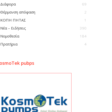
Διάφορα
69
Θέρμανση απόφαση
2
ΚΟΠΗ ΠΗΤΑΣ
1
Νέα – Ειδήσεις
390
Νομοθεσία
184
Πρατήρια
4
osmoTek pubps