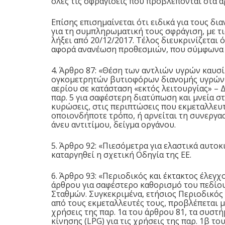
όλες τις σφραγίσεις που προβλέπονται στα άρθ
Επίσης επισημαίνεται ότι ειδικά για τους δι
για τη συμπληρωματική τους σφράγιση, με τι
λήξει από 20/12/2017. Τέλος διευκρινίζεται 
αφορά ανανέωση προθεσμιών, που σύμφωνα με
4. Άρθρο 87: «Θέση των αντλιών υγρών καυσί
ογκομετρητών βυτιοφόρων διανομής υγρών 
αερίου σε κατάσταση «εκτός λειτουργίας» – Δ
παρ. 5 για σαφέστερη διατύπωση και μνεία σ
κυρώσεις, στις περιπτώσεις που εκμεταλλευτ
οποιονδήποτε τρόπο, ή αρνείται τη συνεργασ
άνευ αντιτίμου, δείγμα οργάνου.
5. Άρθρο 92: «Πιεσόμετρα για ελαστικά αυτο
καταργηθεί η σχετική Οδηγία της ΕΕ.
6. Άρθρο 93: «Περιοδικός και έκτακτος έλεγ
άρθρου για σαφέστερο καθορισμό του πεδίο
Σταθμών. Συγκεκριμένα, ετήσιος Περιοδικό
από τους εκμεταλλευτές τους, προβλέπεται μό
χρήσεις της παρ. 1α του άρθρου 81, τα συσ
κίνησης (LPG) για τις χρήσεις της παρ. 1β το