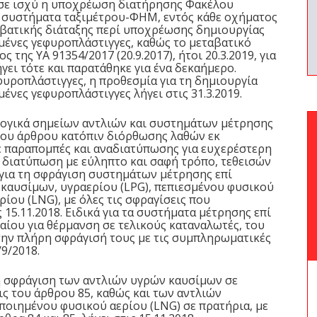
εί σε ισχύ η υποχρέωση διατήρησης Φακέλου
α συστήματα ταξιμέτρου-ΦΗΜ, εντός κάθε οχήματος
ταβατικής διάταξης περί υποχρέωσης δημιουργίας
μένες γεφυροπλάστιγγες, καθώς το μεταβατικό
της ΥΑ 91354/2017 (20.9.2017), ήτοι 20.3.2019, για
γει τότε και παρατάθηκε για ένα δεκαήμερο.
φυροπλάστιγγες, η προθεσμία για τη δημιουργία
ένες γεφυροπλάστιγγες λήγει στις 31.3.2019.
λογικά σημείων αντλιών και συστημάτων μέτρησης
του άρθρου κατόπιν διόρθωσης λαθών εκ
 παραπομπές και αναδιατύπωσης για ευχερέστερη
ε διατύπωση με εύληπτο και σαφή τρόπο, τεθεισών
 για τη σφράγιση συστημάτων μέτρησης επί
καυσίμων, υγραερίου (LPG), πεπιεσμένου φυσικού
ίου (LNG), με όλες τις σφραγίσεις που
 15.11.2018. Ειδικά για τα συστήματα μέτρησης επί
ίου για θέρμανση σε τελικούς καταναλωτές, του
 την πλήρη σφράγισή τους με τις συμπληρωματικές
/9/2018.
τη σφράγιση των αντλιών υγρών καυσίμων σε
ς του άρθρου 85, καθώς και των αντλιών
ποιημένου φυσικού αερίου (LNG) σε πρατήρια, με