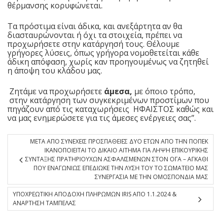
θέρμανσης κορυφώνεται.
Τα πρόστιμα είναι άδικα, και ανεξάρτητα αν θα
διασταυρώνονται ή όχι τα στοιχεία, πρέπει να
προχωρήσετε στην κατάργησή τους. Θέλουμε
γρήγορες λύσεις, όπως γρήγορα νομοθετείται κάθε
άδικη απόφαση, χωρίς καν προηγουμένως να ζητηθεί
η άποψη του κλάδου μας.
Ζητάμε να προχωρήσετε
άμεσα,
με όποιο τρόπο,
στην κατάργηση των συγκεκριμένων προστίμων που
πηγάζουν από τις καταχωρήσεις ΗΦΑΙΣΤΟΣ καθώς και
να μας ενημερώσετε για τις άμεσες ενέργειες σας”.
ΜΕΤΑ ΑΠΟ ΣΥΝΕΧΕΙΣ ΠΡΟΣΠΑΘΕΙΕΣ ΔΥΟ ΕΤΩΝ ΑΠΟ ΤΗΝ ΠΟΠΕΚ
ΙΚΑΝΟΠΟΙΕΙΤΑΙ ΤΟ ΔΙΚΑΙΟ ΑΙΤΗΜΑ ΓΙΑ ΛΗΨΗ ΕΠΙΚΟΥΡΙΚΗΣ
ΣΥΝΤΑΞΗΣ ΠΡΑΤΗΡΙΟΥΧΩΝ ΑΣΦΑΛΙΣΜΕΝΩΝ ΣΤΟΝ ΟΓΑ – ΑΓΚΑΘΙ
ΠΟΥ ΕΝΑΓΩΝΙΩΣ ΕΠΕΔΙΩΚΕ ΤΗΝ ΛΥΣΗ ΤΟΥ ΤΟ ΣΩΜΑΤΕΙΟ ΜΑΣ
ΣΥΝΕΡΓΑΣΙΑ ΜΕ ΤΗΝ ΟΜΟΣΠΟΝΔΙΑ ΜΑΣ
ΥΠΟΧΡΕΩΤΙΚΗ ΑΠΟΔΟΧΗ ΠΛΗΡΩΜΩΝ IRIS ΑΠΟ 1.1.2024 &
ΑΝΑΡΤΗΣΗ ΤΑΜΠΕΛΑΣ