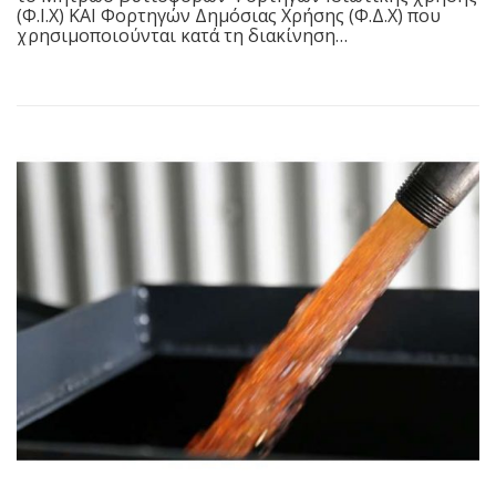
(Φ.Ι.Χ) ΚΑΙ Φορτηγών Δημόσιας Χρήσης (Φ.Δ.Χ) που
χρησιμοποιούνται κατά τη διακίνηση…