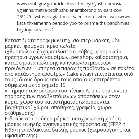
www.moh.gov.gr/articles/health/dieythynsh-dhmosias-
ygieinhs/metra-prolhpshs-enantikoronoioy-sars-cov-
2/8149-systaseis-gia-ton-eksaerismo-eswterikwn-xwrwn-
kata-thxeimerinh-periodo-ypo-to-prisma-ths-pandhmias-
toy-ioy-sars-cov-2.
Καταστήματα τροφίμων (π.χ. σούπερ μάρκετ, μίνι
μάρκετ, φούρνοι, κρεοπωλεία,
ιχθυοπωλεία,ζαχαροπλαστεία, κάβες), φαρμακεία,
πρατήρια υγρών καυσίμων, pet shop, καθαριστήρια,
καταστήματα πώλησης καπνικών/ατμιστικών
προϊόντων Η υπηρεσία παροχής προϊόντων σε πακέτο
από κατάστημα τροφίμων (take away) επιτρέπεται υπό
τους ίδιους όρους υπό τους οποίους επιτρέπεται
σύμφωνα με το σημείο 15.
x Τήρηση των μέτρων του πίνακα Α, υπό την έννοια
τήρησης των προβλεπόμενων αποστάσεων στον
κύριο χώρο του καταστήματος (εξαιρούνται
βοηθητικοί χώροι, αποθήκες, γραφεία, χώροι
στάθμευσης).
Ειδικώς στα σούπερ μάρκετ υποχρεωτική χρήση
μάσκας υψηλής αναπνευστικής προστασίας (FFP2 ή
Ν95) ή εναλλακτικά διπλής μάσκας (χειρουργικής και
υφασμάτινης).