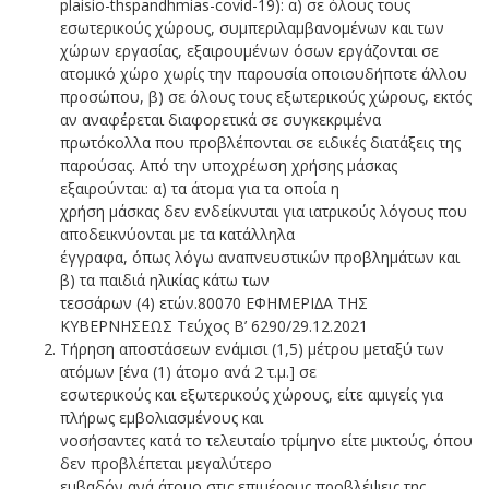
plaisio-thspandhmias-covid-19): α) σε όλους τους
εσωτερικούς χώρους, συμπεριλαμβανομένων και των
χώρων εργασίας, εξαιρουμένων όσων εργάζονται σε
ατομικό χώρο χωρίς την παρουσία οποιουδήποτε άλλου
προσώπου, β) σε όλους τους εξωτερικούς χώρους, εκτός
αν αναφέρεται διαφορετικά σε συγκεκριμένα
πρωτόκολλα που προβλέπονται σε ειδικές διατάξεις της
παρούσας. Από την υποχρέωση χρήσης μάσκας
εξαιρούνται: α) τα άτομα για τα οποία η
χρήση μάσκας δεν ενδείκνυται για ιατρικούς λόγους που
αποδεικνύονται με τα κατάλληλα
έγγραφα, όπως λόγω αναπνευστικών προβλημάτων και
β) τα παιδιά ηλικίας κάτω των
τεσσάρων (4) ετών.80070 ΕΦΗΜΕΡΙ∆Α TΗΣ
ΚΥΒΕΡΝΗΣΕΩΣ Τεύχος B’ 6290/29.12.2021
Τήρηση αποστάσεων ενάμισι (1,5) μέτρου μεταξύ των
ατόμων [ένα (1) άτομο ανά 2 τ.μ.] σε
εσωτερικούς και εξωτερικούς χώρους, είτε αμιγείς για
πλήρως εμβολιασμένους και
νοσήσαντες κατά το τελευταίο τρίμηνο είτε μικτούς, όπου
δεν προβλέπεται μεγαλύτερο
εμβαδόν ανά άτομο στις επιμέρους προβλέψεις της