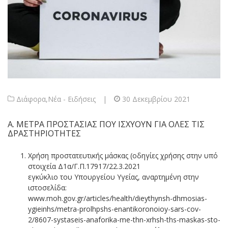
Διάφορα
,
Νέα - Ειδήσεις
|
30 Δεκεμβρίου 2021
Α. ΜΕΤΡΑ ΠΡΟΣΤΑΣΙΑΣ ΠΟΥ ΙΣΧΥΟΥΝ ΓΙΑ ΟΛΕΣ ΤΙΣ
ΔΡΑΣΤΗΡΙΟΤΗΤΕΣ
Χρήση προστατευτικής μάσκας (οδηγίες χρήσης στην υπό
στοιχεία Δ1α/Γ.Π.17917/22.3.2021
εγκύκλιο του Υπουργείου Υγείας, αναρτημένη στην
ιστοσελίδα:
www.moh.gov.gr/articles/health/dieythynsh-dhmosias-
ygieinhs/metra-prolhpshs-enantikoronoioy-sars-cov-
2/8607-systaseis-anaforika-me-thn-xrhsh-ths-maskas-sto-