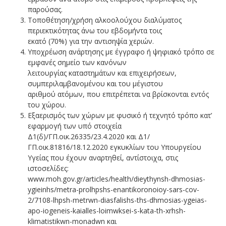
παρούσας.
Τοποθέτηση/χρήση αλκοολούχου διαλύματος
περιεκτικότητας άνω του εβδομήντα τοις
εκατό (70%) για την αντισηψία χεριών.
Υποχρέωση ανάρτησης με έγγραφο ή ψηφιακό τρόπο σε
εμφανές σημείο των κανόνων
λειτουργίας καταστημάτων και επιχειρήσεων,
συμπεριλαμβανομένου και του μέγιστου
αριθμού ατόμων, που επιτρέπεται να βρίσκονται εντός
του χώρου.
Εξαερισμός των χώρων με φυσικό ή τεχνητό τρόπο κατ’
εφαρμογή των υπό στοιχεία
Δ1(δ)/ΓΠ.οικ.26335/23.4.2020 και Δ1/
ΓΠ.οικ.81816/18.12.2020 εγκυκλίων του Υπουργείου
Υγείας που έχουν αναρτηθεί, αντίστοιχα, στις
ιστοσελίδες:
www.moh.gov.gr/articles/health/dieythynsh-dhmosias-
ygieinhs/metra-prolhpshs-enantikoronoioy-sars-cov-
2/7108-lhpsh-metrwn-diasfalishs-ths-dhmosias-ygeias-
apo-iogeneis-kaialles-loimwksei-s-kata-th-xrhsh-
klimatistikwn-monadwn και