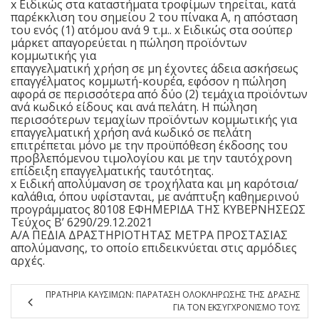
x Ειδικώς στα καταστήματα τροφίμων τηρείται, κατά
παρέκκλιση του σημείου 2 του πίνακα Α, η απόσταση
του ενός (1) ατόμου ανά 9 τ.μ.. x Ειδικώς στα σούπερ
μάρκετ απαγορεύεται η πώληση προϊόντων
κομμωτικής για
επαγγελματική χρήση σε μη έχοντες άδεια ασκήσεως
επαγγέλματος κομμωτή-κουρέα, εφόσον η πώληση
αφορά σε περισσότερα από δύο (2) τεμάχια προϊόντων
ανά κωδικό είδους και ανά πελάτη. Η πώληση
περισσότερων τεμαχίων προϊόντων κομμωτικής για
επαγγελματική χρήση ανά κωδικό σε πελάτη
επιτρέπεται μόνο με την προϋπόθεση έκδοσης του
προβλεπόμενου τιμολογίου και με την ταυτόχρονη
επίδειξη επαγγελματικής ταυτότητας.
x Ειδική απολύμανση σε τροχήλατα και μη καρότσια/
καλάθια, όπου υφίστανται, με ανάπτυξη καθημερινού
προγράμματος 80108 ΕΦΗΜΕΡΙ∆Α TΗΣ ΚΥΒΕΡΝΗΣΕΩΣ
Τεύχος B’ 6290/29.12.2021
Α/Α ΠΕΔΙΑ ΔΡΑΣΤΗΡΙΟΤΗΤΑΣ ΜΕΤΡΑ ΠΡΟΣΤΑΣΙΑΣ
απολύμανσης, το οποίο επιδεικνύεται στις αρμόδιες
αρχές.
ΠΡΑΤΗΡΙΑ ΚΑΥΣΙΜΩΝ: ΠΑΡΑΤΑΣΗ ΟΛΟΚΛΗΡΩΣΗΣ ΤΗΣ ΔΡΑΣΗΣ
ΓΙΑ ΤΟΝ ΕΚΣΥΓΧΡΟΝΙΣΜΟ ΤΟΥΣ