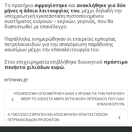
Το πρατήριο
σφραγίστηκε
και
ανακλήθηκε για δύο
μήνες η άδεια λειτουργίας του
, μέχρι δηλαδή την
υποχρεωτική εγκατάσταση πιστοποιημένου
συστήματος εισροών – εκροών, γεγονός, που θα
διαπιστωθεί με επανέλεγχο.
Παράλληλα, ενημερώθηκαν οι εταιρείες εμπορίας
πετρελαιοειδών για την απαγόρευση παράδοσης
καυσίμων μέχρι την επαναλειτουργία του.
Στον επιχειρηματία επιβλήθηκε διοικητικό
πρόστιμο
πενήντα χιλιάδων ευρώ.
ertnews.gr
ΥΠΟΧΡΕΩΤΙΚΗ ΟΓΚΟΜΕΤΡΗΣΗ ΚΑΘΕ 3 ΧΡΟΝΙΑ ΓΙΑ ΤΗΝ ΠΑΡΑΤΑΣΗ
ΜΕΧΡΙ ΤΟ 2029 ΣΤΑ ΜΙΚΡΑ ΒΥΤΙΟΦΟΡΑ ΠΕΤΡΕΛΑΙΟΥ ΠΟΥ ΗΔΗ
ΚΥΚΛΟΦΟΡΟΥΝ
Α.1067/2023 ΣΦΡΑΓΙΣΗ ΚΑΙ ΑΠΟΣΦΡΑΓΙΣΗ ΕΓΚΑΤΑΣΤΑΣΕΩΝ
ΠΕΤΡΕΛΑΙΟΕΙΔΩΝ ΠΡΟΪΟΝΤΩΝ