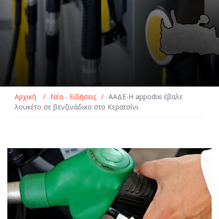
Αρχική
/
Νέα - Ειδήσεις
/
ΑΑΔΕ-Η appodixi έβαλε
λουκέτο σε βενζινάδικο στο Κερατσίνι