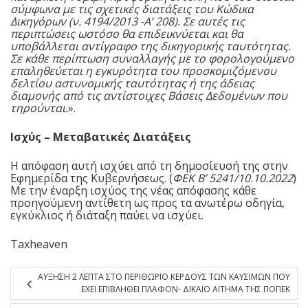
σύμφωνα με τις σχετικές διατάξεις του
Κώδικα
Δικηγόρων
(ν.
4194/2013
-Α’ 208). Σε αυτές τις
περιπτώσεις ωστόσο θα επιδεικνύεται και θα
υποβάλλεται αντίγραφο της δικηγορικής ταυτότητας.
Σε κάθε περίπτωση συναλλαγής με το φορολογούμενο
επαληθεύεται η εγκυρότητα του προσκομιζόμενου
δελτίου αστυνομικής ταυτότητας ή της άδειας
διαμονής από τις αντίστοιχες Βάσεις Δεδομένων που
τηρούνται.
».
Ισχύς – Μεταβατικές Διατάξεις
Η απόφαση αυτή ισχύει από τη δημοσίευσή της στην
Εφημερίδα της Κυβερνήσεως. (
ΦΕΚ Β’ 5241/10.10.2022
)
Με την έναρξη ισχύος της νέας απόφασης κάθε
προηγούμενη αντίθετη ως προς τα ανωτέρω οδηγία,
εγκύκλιος ή διάταξη παύει να ισχύει.
Taxheaven
ΑΥΞΗΣΗ 2 ΛΕΠΤΑ ΣΤΟ ΠΕΡΙΘΩΡΙΟ ΚΕΡΔΟΥΣ ΤΩΝ ΚΑΥΣΙΜΩΝ ΠΟΥ
ΕΧΕΙ ΕΠΙΒΛΗΘΕΙ ΠΛΑΦΟΝ- ΔΙΚΑΙΟ ΑΙΤΗΜΑ ΤΗΣ ΠΟΠΕΚ