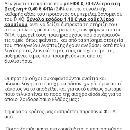
Δεν γίνεται το κράτος που
με ΕΦΚ 0,70 €/λίτρο στη
βενζίνη + 0,40 € ΦΠΑ
(24% επι της συνολικής
καθαρής αξίας του προϊόντος συμπεριλαμβανομένου
του ΕΦΚ),
Σύνολο εσόδου 1,10 € για κάθε λίτρο
καυσίμου
, αντί να δείξει έμπρακτα τη στήριξη του
στους πολίτες μέσω της μείωσης των φόρων και του
ΦΠΑ, τιμωρεί τους πρατηριούχους που συγκρατούν
τις τιμές όπως φαίνεται και από τα επίσημα στοιχεία
του Υπουργείου Ανάπτυξης έχουν ανεβάσει κατά πολύ
λιγότερο τις λιανικές τιμές τους σε σχέση με τις
αυξημένες τιμές που προμηθεύονται από τα
διυλιστήρια.
Οι πρατηριούχοι συκοφαντούνται αναίτια και
αδικαιολόγητα ότι αισχροκερδούν, χωρίς όμως ποτέ
κάποιος να το αποδείξει και για αυτό ευθέως ρωτάμε
ποιο τελικά είναι το ποσό της αισχροκέρδειάς για το
οποίο λοιδορείται ο κλάδος μας ;
Σήμερα το κράτος μας εισπράττει παραπάνω Φ.Π.Α.
από
Ποιος λοιπόν κάνει αισχροκέρδεια, ο πρατηριούχος