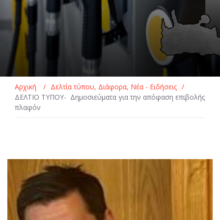
Αρχική
/
Δελτία τύπου
,
Διάφορα
,
Νέα - Ειδήσεις
/
ΔΕΛΤΙΟ ΤΥΠΟΥ- Δημοσιεύματα για την απόφαση επιβολής
πλαφόν