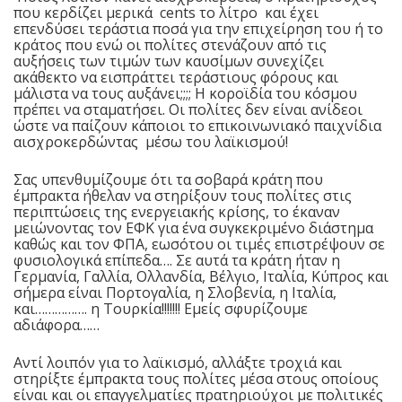
που κερδίζει μερικά cents το λίτρο και έχει
επενδύσει τεράστια ποσά για την επιχείρηση του ή το
κράτος που ενώ οι πολίτες στενάζουν από τις
αυξήσεις των τιμών των καυσίμων συνεχίζει
ακάθεκτο να εισπράττει τεράστιους φόρους και
μάλιστα να τους αυξάνει;;;; Η κοροϊδία του κόσμου
πρέπει να σταματήσει. Οι πολίτες δεν είναι ανίδεοι
ώστε να παίζουν κάποιοι το επικοινωνιακό παιχνίδια
αισχροκερδώντας μέσω του λαϊκισμού!
Σας υπενθυμίζουμε ότι τα σοβαρά κράτη που
έμπρακτα ήθελαν να στηρίξουν τους πολίτες στις
περιπτώσεις της ενεργειακής κρίσης, το έκαναν
μειώνοντας τον ΕΦΚ για ένα συγκεκριμένο διάστημα
καθώς και τον ΦΠΑ, εωσότου οι τιμές επιστρέψουν σε
φυσιολογικά επίπεδα…. Σε αυτά τα κράτη ήταν η
Γερμανία, Γαλλία, Ολλανδία, Βέλγιο, Ιταλία, Κύπρος και
σήμερα είναι Πορτογαλία, η Σλοβενία, η Ιταλία,
και……………. η Τουρκία!!!!!!! Εμείς σφυρίζουμε
αδιάφορα……
Αντί λοιπόν για το λαϊκισμό, αλλάξτε τροχιά και
στηρίξτε έμπρακτα τους πολίτες μέσα στους οποίους
είναι και οι επαγγελματίες πρατηριούχοι με πολιτικές