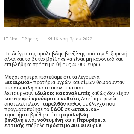
Νέα - Ειδήσεις
|
16 Νοεμβρίου 2022
Το δείγμα της αμόλυβδης βενζίνης από την δεξαμενή
αλλά και το βυτίο βρέθηκε να είναι μη κανονικό και
επιβλήθηκε πρόστιμο ύψους 40.000 ευρώ.
Μέχρι σήμερα πιστεύαμε ότι τα λεγόμενα
«
εταιρικά»
πρατήρια υγρών καυσίμων
θεωρούνταν
πιο
ασφαλή
από τα υπόλοιπα που
λειτουργούν
ιδιώτες καταναλωτές
καθώς δεν είχαν
καταγραφεί
κρούσματα νοθείας
.Αυτό προφανώς
αποτελεί πλέον
παρελθόν
καθώς σε έλεγχο που
πραγματοποίησε το
ΣΔΟΕ
σε
«εταιρικό»
πρατήριο
βρέθηκε ότι η
αμόλυβδη
βενζίνη
είναι
νοθευμένη
και η
Περιφέρεια
Αττικής
επέβαλε
πρόστιμο 40.000 ευρώ!