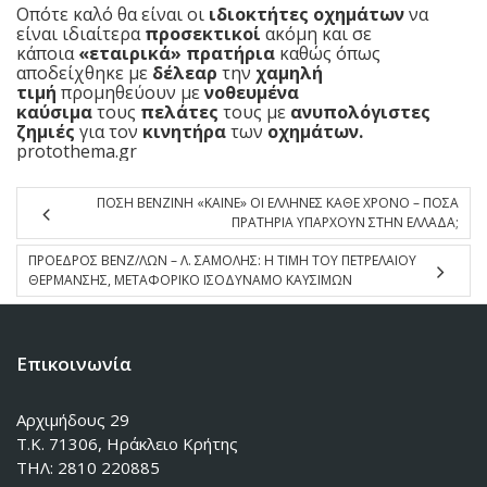
Οπότε καλό θα είναι οι
ιδιοκτήτες οχημάτων
να
είναι ιδιαίτερα
προσεκτικοί
ακόμη και σε
κάποια
«εταιρικά» πρατήρια
καθώς όπως
αποδείχθηκε με
δέλεαρ
την
χαμηλή
τιμή
προμηθεύουν με
νοθευμένα
καύσιμα
τους
πελάτες
τους με
ανυπολόγιστες
ζημιές
για τον
κινητήρα
των
οχημάτων.
protothema.gr
ΠΟΣΗ ΒΕΝΖΙΝΗ «ΚΑΙΝΕ» ΟΙ ΕΛΛΗΝΕΣ ΚΑΘΕ ΧΡΟΝΟ – ΠΟΣΑ
ΠΡΑΤΗΡΙΑ ΥΠΑΡΧΟΥΝ ΣΤΗΝ ΕΛΛΑΔΑ;
ΠΡΟΕΔΡΟΣ ΒΕΝΖ/ΛΩΝ – Λ. ΣΑΜΟΛΗΣ: Η ΤΙΜΗ ΤΟΥ ΠΕΤΡΕΛΑΙΟΥ
ΘΕΡΜΑΝΣΗΣ, ΜΕΤΑΦΟΡΙΚΟ ΙΣΟΔΥΝΑΜΟ ΚΑΥΣΙΜΩΝ
Επικοινωνία
Αρχιμήδους 29
Τ.Κ. 71306, Ηράκλειο Κρήτης
ΤΗΛ: 2810 220885