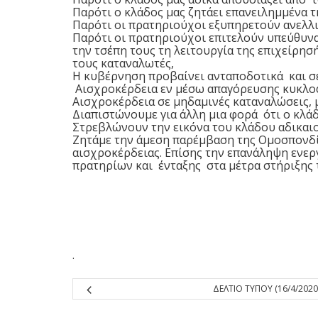
Παρότι ο κλάδος μας ζητάει επανειλημμένα 
Παρότι οι πρατηριούχοι εξυπηρετούν ανελλιπ
Παρότι οι πρατηριούχοι επιτελούν υπεύθυν
την τσέπη τους τη λειτουργία της επιχείρησ
τους καταναλωτές,
Η κυβέρνηση προβαίνει ανταποδοτικά και σε
Αισχροκέρδεια εν μέσω απαγόρευσης κυκλοφ
Αισχροκέρδεια σε μηδαμινές καταναλώσεις, 
Διαπιστώνουμε για άλλη μια φορά ότι ο κλάδο
Στρεβλώνουν την εικόνα του κλάδου αδικαι
Ζητάμε την άμεση παρέμβαση της Ομοσπονδί
αισχροκέρδειας. Επίσης την επανάληψη ενερ
πρατηρίων και ένταξης στα μέτρα στήριξης τ
.
ΔΕΛΤΙΟ ΤΥΠΟΥ (16/4/2020