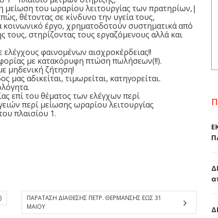
τη μείωση του ωραρίου λειτουργίας των πρατηρίων,|
ώς, θέτοντας σε κίνδυνο την υγεία τους,
α κοινωνικό έργο, χρηματοδοτούν συστηματικά από
ής τους, στηρίζοντας τους εργαζόμενους αλλά και
 ελέγχους φαινομένων αισχροκέρδειας!!
ορίας με κατακόρυφη πτώση πωλήσεων(!!).
με μηδενική ζήτηση!
ς μας αδικείται, τιμωρείται, κατηγορείται.
ολόγητα.
ας επί του θέματος των ελέγχων περί
Π
γειών περί μείωσης ωραρίου λειτουργίας
ου πλαισίου 1.
Ε
Π
Δ
α
)
ΠΑΡΑΤΑΣΗ ΔΙΑΘΕΣΗΣ ΠΕΤΡ. ΘΕΡΜΑΝΣΗΣ ΕΩΣ 31
ΜΑΙΟΥ
Δ