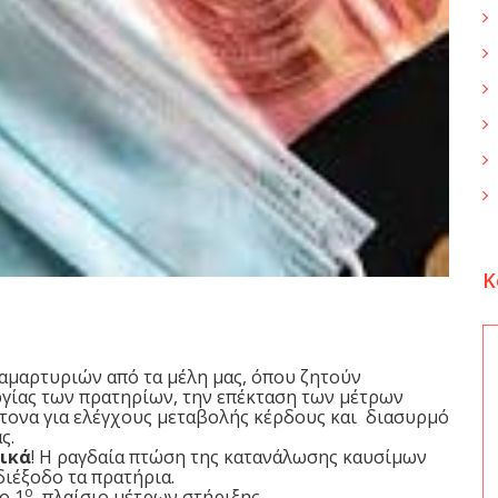
K
αμαρτυριών από τα μέλη μας, όπου ζητούν
ργίας των πρατηρίων, την επέκταση των μέτρων
τονα για ελέγχους μεταβολής κέρδους και διασυρμό
ς.
ικά
! Η ραγδαία πτώση της κατανάλωσης καυσίμων
διέξοδο τα πρατήρια.
ο
ο 1
πλαίσιο μέτρων στήριξης,