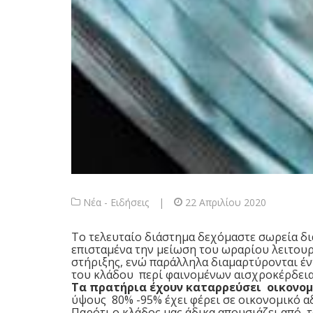
Νέα - Ειδήσεις
|
22 Απριλίου 2020
Το τελευταίο διάστημα δεχόμαστε σωρεία δι
επισταμένα την μείωση του ωραρίου λειτου
στήριξης, ενώ παράλληλα διαμαρτύρονται έν
του κλάδου περί φαινομένων αισχροκέρδεια
Τα πρατήρια έχουν καταρρεύσει οικονομ
ύψους 80% -95% έχει φέρει σε οικονομικό α
Παρότι ο κλάδος μας άδικα απουσιάζει από τ