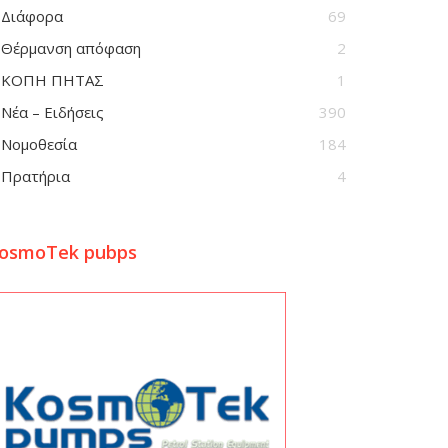
Διάφορα
69
Θέρμανση απόφαση
2
ΚΟΠΗ ΠΗΤΑΣ
1
Νέα – Ειδήσεις
390
Νομοθεσία
184
Πρατήρια
4
osmoTek pubps