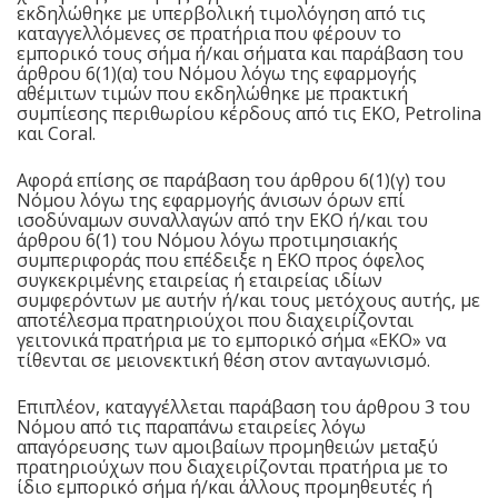
εκδηλώθηκε με υπερβολική τιμολόγηση από τις
καταγγελλόμενες σε πρατήρια που φέρουν το
εμπορικό τους σήμα ή/και σήματα και παράβαση του
άρθρου 6(1)(α) του Νόμου λόγω της εφαρμογής
αθέμιτων τιμών που εκδηλώθηκε με πρακτική
συμπίεσης περιθωρίου κέρδους από τις EKO, Petrolina
και Coral.
Αφορά επίσης σε παράβαση του άρθρου 6(1)(γ) του
Νόμου λόγω της εφαρμογής άνισων όρων επί
ισοδύναμων συναλλαγών από την EKO ή/και του
άρθρου 6(1) του Νόμου λόγω προτιμησιακής
συμπεριφοράς που επέδειξε η EKO προς όφελος
συγκεκριμένης εταιρείας ή εταιρείας ιδίων
συμφερόντων με αυτήν ή/και τους μετόχους αυτής, με
αποτέλεσμα πρατηριούχοι που διαχειρίζονται
γειτονικά πρατήρια με το εμπορικό σήμα «ΕΚΟ» να
τίθενται σε μειονεκτική θέση στον ανταγωνισμό.
Επιπλέον, καταγγέλλεται παράβαση του άρθρου 3 του
Νόμου από τις παραπάνω εταιρείες λόγω
απαγόρευσης των αμοιβαίων προμηθειών μεταξύ
πρατηριούχων που διαχειρίζονται πρατήρια με το
ίδιο εμπορικό σήμα ή/και άλλους προμηθευτές ή