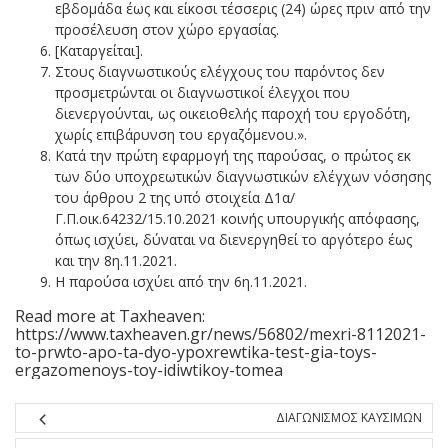
εβδομάδα έως και είκοσι τέσσερις (24) ώρες πριν από την
προσέλευση στον χώρο εργασίας.
[Καταργείται].
Στους διαγνωστικούς ελέγχους του παρόντος δεν
προσμετρώνται οι διαγνωστικοί έλεγχοι που
διενεργούνται, ως οικειοθελής παροχή του εργοδότη,
χωρίς επιβάρυνση του εργαζόμενου.».
Κατά την πρώτη εφαρμογή της παρούσας, ο πρώτος εκ
των δύο υποχρεωτικών διαγνωστικών ελέγχων νόσησης
του άρθρου 2 της υπό στοιχεία Δ1α/
Γ.Π.οικ.64232/15.10.2021 κοινής υπουργικής απόφασης,
όπως ισχύει, δύναται να διενεργηθεί το αργότερο έως
και την 8η.11.2021.
Η παρούσα ισχύει από την 6η.11.2021.
Read more at Taxheaven:
https://www.taxheaven.gr/news/56802/mexri-8112021-
to-prwto-apo-ta-dyo-ypoxrewtika-test-gia-toys-
ergazomenoys-toy-idiwtikoy-tomea
ΔΙΑΓΩΝΙΣΜΟΣ ΚΑΥΣΙΜΩΝ