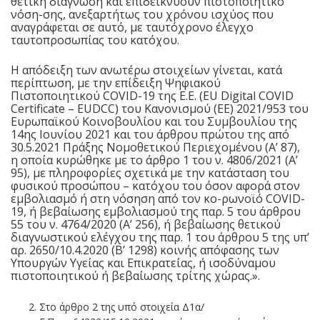
θετική διάγνωση και επιδεικνύουν πιστοποιητικό
νόση-σης, ανεξαρτήτως του χρόνου ισχύος που
αναγράφεται σε αυτό, με ταυτόχρονο έλεγχο
ταυτοπροσωπίας του κατόχου.
Η απόδειξη των ανωτέρω στοιχείων γίνεται, κατά
περίπτωση, με την επίδειξη Ψηφιακού
Πιστοποιητικού COVID-19 της Ε.Ε. (EU Digital COVID
Certificate – EUDCC) του Κανονισμού (ΕΕ) 2021/953 του
Ευρωπαϊκού Κοινοβουλίου και του Συμβουλίου της
14ης Ιουνίου 2021 και του άρθρου πρώτου της από
30.5.2021 Πράξης Νομοθετικού Περιεχομένου (Α’ 87),
η οποία κυρώθηκε με το άρθρο 1 του ν. 4806/2021 (Α’
95), με πληροφορίες σχετικά με την κατάσταση του
φυσικού προσώπου – κατόχου του όσον αφορά στον
εμβολιασμό ή στη νόσηση από τον κο-ρωνοϊό COVID-
19, ή βεβαίωσης εμβολιασμού της παρ. 5 του άρθρου
55 του ν. 4764/2020 (Α’ 256), ή βεβαίωσης θετικού
διαγνωστικού ελέγχου της παρ. 1 του άρθρου 5 της υπ’
αρ. 2650/10.4.2020 (Β’ 1298) κοινής απόφασης των
Υπουργών Υγείας και Επικρατείας, ή ισοδύναμου
πιστοποιητικού ή βεβαίωσης τρίτης χώρας.».
Στο άρθρο 2 της υπό στοιχεία Δ1α/