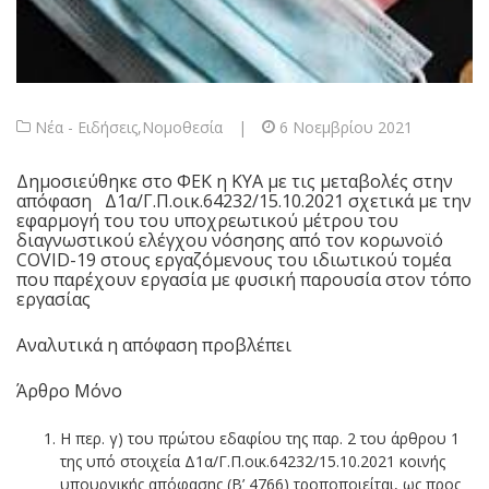
Νέα - Ειδήσεις
,
Νομοθεσία
|
6 Νοεμβρίου 2021
Δημοσιεύθηκε στο ΦΕΚ η ΚΥΑ με τις μεταβολές στην
απόφαση Δ1α/Γ.Π.οικ.64232/15.10.2021 σχετικά με την
εφαρμογή του του υποχρεωτικού μέτρου του
διαγνωστικού ελέγχου νόσησης από τον κορωνοϊό
COVID-19 στους εργαζόμενους του ιδιωτικού τομέα
που παρέχουν εργασία με φυσική παρουσία στον τόπο
εργασίας
Αναλυτικά η απόφαση προβλέπει
Άρθρο Μόνο
Η περ. γ) του πρώτου εδαφίου της παρ. 2 του άρθρου 1
της υπό στοιχεία Δ1α/Γ.Π.οικ.64232/15.10.2021 κοινής
υπουργικής απόφασης (Β’ 4766) τροποποιείται, ως προς