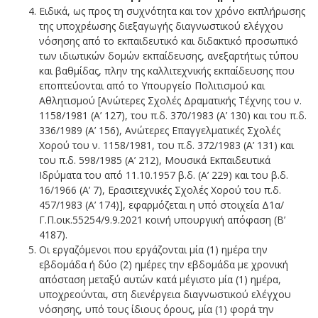
Ειδικά, ως προς τη συχνότητα και τον χρόνο εκπλήρωσης
της υποχρέωσης διεξαγωγής διαγνωστικού ελέγχου
νόσησης από το εκπαιδευτικό και διδακτικό προσωπικό
των ιδιωτικών δομών εκπαίδευσης, ανεξαρτήτως τύπου
και βαθμίδας, πλην της καλλιτεχνικής εκπαίδευσης που
εποπτεύονται από το Υπουργείο Πολιτισμού και
Αθλητισμού [Ανώτερες Σχολές Δραματικής Τέχνης του ν.
1158/1981 (Α’ 127), του π.δ. 370/1983 (Α’ 130) και του π.δ.
336/1989 (Α’ 156), Ανώτερες Επαγγελματικές Σχολές
Χορού του ν. 1158/1981, του π.δ. 372/1983 (Α’ 131) και
του π.δ. 598/1985 (Α’ 212), Μουσικά Εκπαιδευτικά
Ιδρύματα του από 11.10.1957 β.δ. (Α’ 229) και του β.δ.
16/1966 (Α’ 7), Ερασιτεχνικές Σχολές Χορού του π.δ.
457/1983 (Α’ 174)], εφαρμόζεται η υπό στοιχεία Δ1α/
Γ.Π.οικ.55254/9.9.2021 κοινή υπουργική απόφαση (Β’
4187).
Οι εργαζόμενοι που εργάζονται μία (1) ημέρα την
εβδομάδα ή δύο (2) ημέρες την εβδομάδα με χρονική
απόσταση μεταξύ αυτών κατά μέγιστο μία (1) ημέρα,
υποχρεούνται, στη διενέργεια διαγνωστικού ελέγχου
νόσησης, υπό τους ίδιους όρους, μία (1) φορά την