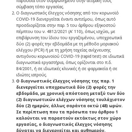
παρουσία στον συμφωνημένο στην ατομική τους
σύμβαση τόπο εργασίας.
Ο διαγνωστικός έλεγχος νόσησης από τον κορωνοϊό
COVID-19 διενεργείται έναντι αντιτίμου, όπως αυτό
προσδιορίζεται στην παρ. 5 του άρθρου εξηκοστού
πέμπτου του ν. 4812/2021 (Α’ 110), όπως ισχύει, με
επιβάρυνση του ίδιου του εργαζομένου, υποχρεωτικά
δύο (2) φορές την εβδομάδα με τη μέθοδο μοριακού
ελέγχου (PCR) ή με τη χρήση ταχείας ανίχνευσης
αντιγόνου κορωνοϊού COVID-19 (rapid test) σε ιδιωτικά
διαγνωστικά εργαστήρια, όπως ορίζονται στο π.δ.
84/2001, ή σε ιδιωτικές κλινικές ή σε φαρμακεία ή σε
ιδιώτες ιατρούς.
Ο διαγνωστικός έλεγχος νόσησης της παρ. 1
διενεργείται υποχρεωτικά δύο (2) φορές την
εβδομάδα, με χρονική απόσταση μεταξύ των δύο
(2) διαγνωστικών ελέγχων νόσησης τουλάχιστον
δύο (2) ημερών, άλλως σαράντα οκτώ (48) ωρών.
Σε περίπτωση που τα πρόσωπα του άρθρου 1
καλούνται να παραστούν εκτάκτως στον χώρο
εργασίας, ο διαγνωστικός έλεγχος νόσησης
δύναται να διενεργείται και αυθημερόν.