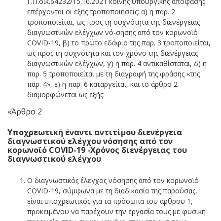
Γ.Π.οικ.64232/15.10.2021 κοινής υπουργικής απόφασης
επέρχονται οι εξής τροποποιήσεις: α) η παρ. 2
τροποποιείται, ως προς τη συχνότητα της διενέργειας
διαγνωστικών ελέγχων νό-σησης από τον κορωνοϊό
COVID-19, β) το πρώτο εδάφιο της παρ. 3 τροποποιείται,
ως προς τη συχνότητα και τον χρόνο της διενέργειας
διαγνωστικών ελέγχων, γ) η παρ. 4 αντικαθίσταται, δ) η
παρ. 5 τροποποιείται με τη διαγραφή της φράσης «της
παρ. 4», ε) η παρ. 6 καταργείται, και το άρθρο 2
διαμορφώνεται ως εξής:
«Άρθρο 2
Υποχρεωτική έναντι αντιτίμου διενέργεια
διαγνωστικού ελέγχου νόσησης από τον
κορωνοϊό COVID-19 -Χρόνος διενέργειας του
διαγνωστικού ελέγχου
Ο διαγνωστικός έλεγχος νόσησης από τον κορωνοϊό
COVID-19, σύμφωνα με τη διαδικασία της παρούσας,
είναι υποχρεωτικός για τα πρόσωπα του άρθρου 1,
προκειμένου να παρέχουν την εργασία τους με φυσική