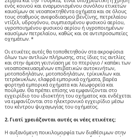
Σερβία και την Τουρκία, είναι υποχρεωτική η χρήση
ενός κοινού και εναρμονισμένου συνόλου ετικετών
καυσίμων σε νεοαποκτηθέντα οχήματα και σε όλους
τους σταθμούς ανεφοδιασμού βενζίνης, πετρελαίου
ντίζελ, υδρογόνου, συμπιεσμένου φυσικού αερίου,
υγροποιημένου φυσικού αερίου ή υγροποιημένων
καυσίμων πετρελαίου, καθώς και σε αντιπροσωπείες
οχημάτων. *
Οι ετικέτες αυτές θα τοποθετηθούν στα ακροφύσια
όλων των αντλιών πλήρωσης, στις ίδιες τις αντλίες
και στην άμεση γειτνίαση με το πτερύγιο / καπάκι των
νεοαποσκευασμένων επιβατικών αυτοκινήτων,
μοτοποδηλάτων, μοτοποδηλάτων, τρίκυκλων και
τετράκυκλων, ελαφρά εμπορικά οχήματα, βαρέα
φορτηγά εμπορικά οχήματα και λεωφορεία και
πούλμαν. Θα πρέπει επίσης να εμφανίζονται στο
εγχειρίδιο του ιδιοκτήτη του οχήματος και ενδέχεται
να εμφανίζονται στο ηλεκτρονικό εγχειρίδιο μέσω
του κέντρου ψυχαγωγίας του οχήματος.
2. Γιατί χρειάζονται αυτές οι νέες ετικέτες;
Η αυξανόμενη ποικιλομορφία των διαθέσιμων στην