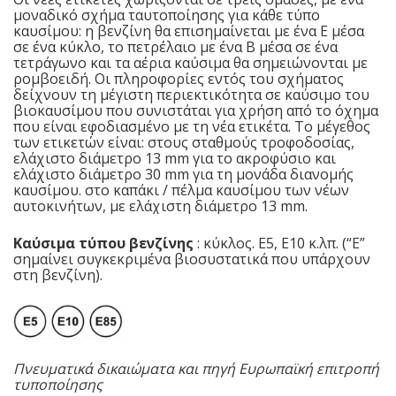
μοναδικό σχήμα ταυτοποίησης για κάθε τύπο
καυσίμου: η βενζίνη θα επισημαίνεται με ένα Ε μέσα
σε ένα κύκλο, το πετρέλαιο με ένα Β μέσα σε ένα
τετράγωνο και τα αέρια καύσιμα θα σημειώνονται με
ρομβοειδή. Οι πληροφορίες εντός του σχήματος
δείχνουν τη μέγιστη περιεκτικότητα σε καύσιμο του
βιοκαυσίμου που συνιστάται για χρήση από το όχημα
που είναι εφοδιασμένο με τη νέα ετικέτα. Το μέγεθος
των ετικετών είναι: στους σταθμούς τροφοδοσίας,
ελάχιστο διάμετρο 13 mm για το ακροφύσιο και
ελάχιστο διάμετρο 30 mm για τη μονάδα διανομής
καυσίμου. στο καπάκι / πέλμα καυσίμου των νέων
αυτοκινήτων, με ελάχιστη διάμετρο 13 mm.
Καύσιμα τύπου βενζίνης
: κύκλος. E5, E10 κ.λπ. (“Ε”
σημαίνει συγκεκριμένα βιοσυστατικά που υπάρχουν
στη βενζίνη).
Πνευματικά δικαιώματα και πηγή Ευρωπαϊκή επιτροπή
τυποποίησης