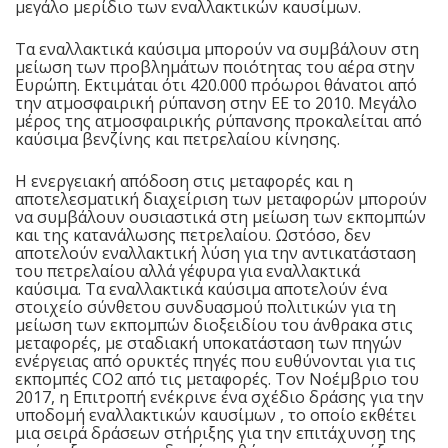
μεγάλο μερίδιο των εναλλακτικών καυσίμων.
Τα εναλλακτικά καύσιμα μπορούν να συμβάλουν στη
μείωση των προβλημάτων ποιότητας του αέρα στην
Ευρώπη. Εκτιμάται ότι 420.000 πρόωροι θάνατοι από
την ατμοσφαιρική ρύπανση στην ΕΕ το 2010. Μεγάλο
μέρος της ατμοσφαιρικής ρύπανσης προκαλείται από
καύσιμα βενζίνης και πετρελαίου κίνησης.
Η ενεργειακή απόδοση στις μεταφορές και η
αποτελεσματική διαχείριση των μεταφορών μπορούν
να συμβάλουν ουσιαστικά στη μείωση των εκπομπών
και της κατανάλωσης πετρελαίου. Ωστόσο, δεν
αποτελούν εναλλακτική λύση για την αντικατάσταση
του πετρελαίου αλλά γέφυρα για εναλλακτικά
καύσιμα. Τα εναλλακτικά καύσιμα αποτελούν ένα
στοιχείο σύνθετου συνδυασμού πολιτικών για τη
μείωση των εκπομπών διοξειδίου του άνθρακα στις
μεταφορές, με σταδιακή υποκατάσταση των πηγών
ενέργειας από ορυκτές πηγές που ευθύνονται για τις
εκπομπές CO2 από τις μεταφορές. Τον Νοέμβριο του
2017, η Επιτροπή ενέκρινε ένα
σχέδιο δράσης για την
υποδομή εναλλακτικών καυσίμων
, το οποίο εκθέτει
μια σειρά δράσεων στήριξης για την επιτάχυνση της