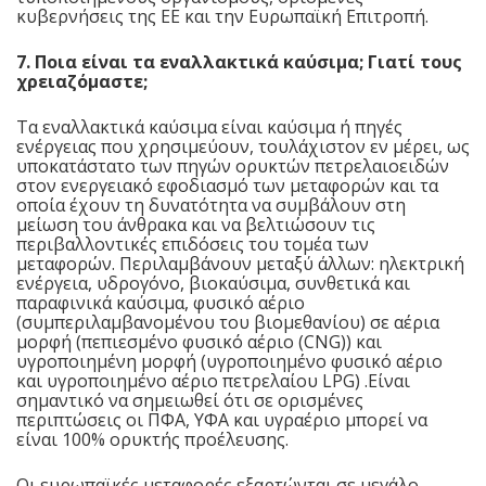
κυβερνήσεις της ΕΕ και την Ευρωπαϊκή Επιτροπή.
7. Ποια είναι τα εναλλακτικά καύσιμα; Γιατί τους
χρειαζόμαστε;
Τα εναλλακτικά καύσιμα είναι καύσιμα ή πηγές
ενέργειας που χρησιμεύουν, τουλάχιστον εν μέρει, ως
υποκατάστατο των πηγών ορυκτών πετρελαιοειδών
στον ενεργειακό εφοδιασμό των μεταφορών και τα
οποία έχουν τη δυνατότητα να συμβάλουν στη
μείωση του άνθρακα και να βελτιώσουν τις
περιβαλλοντικές επιδόσεις του τομέα των
μεταφορών. Περιλαμβάνουν μεταξύ άλλων: ηλεκτρική
ενέργεια, υδρογόνο, βιοκαύσιμα, συνθετικά και
παραφινικά καύσιμα, φυσικό αέριο
(συμπεριλαμβανομένου του βιομεθανίου) σε αέρια
μορφή (πεπιεσμένο φυσικό αέριο (CNG)) και
υγροποιημένη μορφή (υγροποιημένο φυσικό αέριο
και υγροποιημένο αέριο πετρελαίου LPG) .Είναι
σημαντικό να σημειωθεί ότι σε ορισμένες
περιπτώσεις οι ΠΦΑ, ΥΦΑ και υγραέριο μπορεί να
είναι 100% ορυκτής προέλευσης.
Οι ευρωπαϊκές μεταφορές εξαρτώνται σε μεγάλο