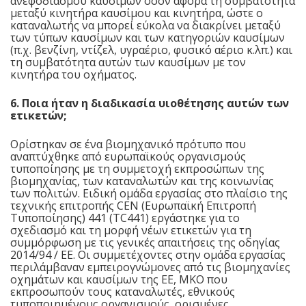
ανεφοδιασμού καυσίμων όσον αφορά τη συμβατότητα
μεταξύ κινητήρα καυσίμου και κινητήρα, ώστε ο
καταναλωτής να μπορεί εύκολα να διακρίνει μεταξύ
των τύπων καυσίμων και των κατηγοριών καυσίμων
(π.χ. βενζίνη, ντίζελ, υγραέριο, φυσικό αέριο κ.λπ.) και
τη συμβατότητα αυτών των καυσίμων με τον
κινητήρα του οχήματος.
6. Ποια ήταν η διαδικασία υιοθέτησης αυτών των
ετικετών;
Ορίστηκαν σε ένα βιομηχανικό πρότυπο που
αναπτύχθηκε από ευρωπαϊκούς οργανισμούς
τυποποίησης με τη συμμετοχή εκπροσώπων της
βιομηχανίας, των καταναλωτών και της κοινωνίας
των πολιτών. Ειδική ομάδα εργασίας στο πλαίσιο της
τεχνικής επιτροπής CEN (Ευρωπαϊκή Επιτροπή
Τυποποίησης) 441 (TC441) εργάστηκε για το
σχεδιασμό και τη μορφή νέων ετικετών για τη
συμμόρφωση με τις γενικές απαιτήσεις της οδηγίας
2014/94 / ΕΕ. Οι συμμετέχοντες στην ομάδα εργασίας
περιλάμβαναν εμπειρογνώμονες από τις βιομηχανίες
οχημάτων και καυσίμων της ΕΕ, ΜΚΟ που
εκπροσωπούν τους καταναλωτές, εθνικούς
τυποποιημένους οργανισμούς, ορισμένες