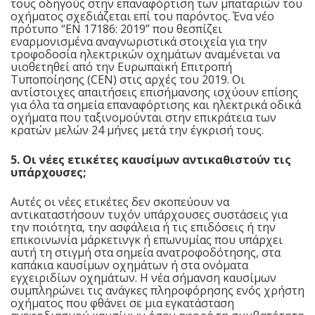
τους οδηγούς στην επαναφόρτιση των μπαταριών του
οχήματος σχεδιάζεται επί του παρόντος. Ένα νέο
πρότυπο “EN 17186: 2019” που θεσπίζει
εναρμονισμένα αναγνωριστικά στοιχεία για την
τροφοδοσία ηλεκτρικών οχημάτων αναμένεται να
υιοθετηθεί από την Ευρωπαϊκή Επιτροπή
Τυποποίησης (CEN) στις αρχές του 2019. Οι
αντίστοιχες απαιτήσεις επισήμανσης ισχύουν επίσης
για όλα τα σημεία επαναφόρτισης και ηλεκτρικά οδικά
οχήματα που ταξινομούνται στην επικράτεια των
κρατών μελών 24 μήνες μετά την έγκρισή τους.
5. Οι νέες ετικέτες καυσίμων αντικαθιστούν τις
υπάρχουσες;
Αυτές οι νέες ετικέτες δεν σκοπεύουν να
αντικαταστήσουν τυχόν υπάρχουσες συστάσεις για
την ποιότητα, την ασφάλεια ή τις επιδόσεις ή την
επικοινωνία μάρκετινγκ ή επωνυμίας που υπάρχει
αυτή τη στιγμή στα σημεία ανατροφοδότησης, στα
καπάκια καυσίμων οχημάτων ή στα ονόματα
εγχειριδίων οχημάτων. Η νέα σήμανση καυσίμων
συμπληρώνει τις ανάγκες πληροφόρησης ενός χρήστη
οχήματος που φθάνει σε μια εγκατάσταση