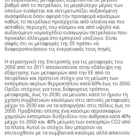
βαθμό από το πετρέλαιο, το μεγαλύτερο μέρος των
οποίων εισάγεται και αντιμετωπίζει αυξανόμενη
ανασφάλεια όσον αφορά την προσφορά καυσίμων
καθώς το πετρέλαιο προέρχεται από ολοένα και πιο
ασταθείς περιοχές του κόσμου και από υψηλό και
αυξανόμενο νομοσχέδιο εισαγωγών πετρελαίου που
προκαλεί έλλειμμα στο εμπορικό ισοζύγιο. Είναι
σαφές ότι οι μεταφορές της ΕΕ πρέπει να
διαφοροποιήσουν τις ενεργειακές τους πηγές.
Η στρατηγική της Επιτροπής για τις μεταφορές του
2050 από το 2011 αποσκοπούσε στην εξάλειψη της
εξάρτησης των μεταφορών από την ΕΕ από το
πετρέλαιο και πρότεινε στόχο για τη μείωση των
εκπομπών αερίων θερμοκηπίου κατά 60% έως το 2050.
Ορίζει στόχους για τους διάφορους τρόπους
μεταφοράς, έως το 2030, να μειώσει κατά το ήμισυ τη
χρήση συμβατικών καυσίμων στις αστικές μεταφορές
μέχρι το 2030 και να τα καταργήσει στις πόλεις έως το
2050. Προβλέπει επίσης ένα καύσιμο αεροσκαφών
χαμηλών εκπομπών διοξειδίου του άνθρακα κατά 40%
μέχρι το 2050 και 40% μείωση των εκπομπών CO2 από
τα πλοία. Αυτοί οι στόχοι δεν μπορούν να
επιτευχθούν με τα συμβατικά καύσιμα, αλλά απαιτούν