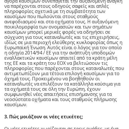
αγορά καυσίμων συνεπάγεται την αυξανόμενη ανάγκη
να παρέχονται στους οδηγούς σαφείς και απλές
πληροφορίες σχετικά με τη συμβατότητα των
καυσίμων που πωλούνται στους σταθμούς
ανεφοδιασμού και στα οχήματα τους. Η αυξανόμενη
ποικιλομορφία των ονομασιών και των σημάτων
καυσίμων μπορεί μερικές φορές να οδηγήσει σε
σύγχυση για τους καταναλωτές και τις επιχειρήσεις,
ιδίως σε μια περιοχή ελεύθερης κυκλοφορίας όπως η
Ευρωπαϊκή Ένωση. Αυτός είναι ο λόγος για τον οποίο
η οδηγία 2014/94 / ΕΕ για την ανάπτυξη υποδομών
εναλλακτικών καυσίμων απαιτεί από τα κράτη μέλη
της ΕΕ και τα κράτη του ΕΟΧ να βελτιώσουν τις
πληροφορίες που παρέχονται στους καταναλωτές που
αντιμετωπίζουν μια τέτοια επιλογή καυσίμων για το
όχημά τους. Προκειμένου να βοηθηθούν οι
καταναλωτές να επιλέξουν τα κατάλληλα καύσιμα για
τα οχήματά τους σε όλη την Ευρώπη, έχουν
συμφωνηθεί νέες απαιτήσεις επισήμανσης για τα
νεοσύστατα οχήματα και τους σταθμούς πλήρωσης
καυσίμων.
3. Πώς μοιάζουν οι νέες ετικέτες;
Οι νέες ετικέτες χωρίζονται σε τρεις ομάδες, με ένα