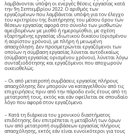
λαμβάνονται υπόψη οι ενεργές θέσεις εργασίας κατά
την 9η Σεπτεμβρίου 2022. Ο αριθμός των
εργαζομένων που λαμβάνεται υπόψη για τον έλεγχο
του κριτηρίου της διατήρησης του μέσου όρου των
θέσεων εργασίας αφορά στο σύνολο των μισθωτών
αμειβομένων με μισθό ή ημερομίσθιο, με σχέση
εξαρτημένης εργασίας ιδιωτικού δικαίου (ορισμένου
ή αορίστου χρόνου), με πλήρη ή μειωμένη
απασχόληση. Δεν προσμετρώνται εργαζόμενοι των
οποίων η σύμβαση εργασίας λύνεται αυτοδικαίως
(σύμβαση εργασίας ορισμένου χρόνου), λύνεται λόγω
συνταξιοδότησης και εργαζόμενοι που αποχωρούν
οικειοθελώς.
– Οι από μετατροπή συμβάσεις εργασίας πλήρους
απασχόλησης δεν μπορούν να καταγγελθούν από τις
επιχειρήσεις πριν από την πάροδο ενός έτους από τη
μετατροπή τους, εκτός και εάν οφείλεται σε σπουδαίο
λόγο που αφορά στον εργαζόμενο.
– Κατά τη διάρκεια του χρονικού διαστήματος
επιδότησης δεν επιτρέπεται η μεταβολή των όρων
των από μετατροπή συμβάσεων εργασίας πλήρους
απασχόλησης, εκτός εάν είναι ευνοϊκότεροι για τους