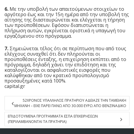
6.
Με την υποβολή των απαιτούμενων στοιχείων το
αργότερο έως και την 15η ημέρα από την υποβολή της
αίτησης της διασταυρώνεται και ελέγχεται η τήρηση
των προϋποθέσεων. Εφόσον διαπιστώνεται η
πλήρωση αυτών, εγκρίνεται οριστικά η υπαγωγή του
εργαζόμενου στο πρόγραμμα.
7.
Σημειώνεται τέλος ότι σε περίπτωση που από τους
ελέγχους συναχθεί ότι δεν πληρούνται οι
προϋποθέσεις ένταξης, η επιχείρηση εκπίπτει από το
πρόγραμμα, δηλαδή χάνει την επιδότηση και της
καταλογίζονται οι ασφαλιστικές εισφορές που
καλύφθηκαν από τον κρατικό προϋπολογισμό
προσαυξημένες κατά 100%.
capital.gr
52ΧΡΟΝΟΣ ΥΠΑΛΛΗΛΟΣ ΠΡΑΤΗΡΙΟΥ ΑΔΕΙΑΖΕ ΤΗΝ ΤΑΜΕΙΑΚΗ
ΜΗΧΑΝΗ – ΕΙΧΕ ΠΑΡΕΙ ΠΑΝΩ ΑΠΟ 30.000 ΕΥΡΩ ΑΠΟ ΒΕΝΖΙΝΑΔΙΚΟ
ΕΠΙΔΟΤΟΥΜΕΝΑ ΠΡΟΓΡΑΜΜΑΤΑ ΕΣΠΑ ΕΠΙΧΕΙΡΗΣΕΩΝ
(ΠΕΡΙΛΑΜΒΑΝΟΝΤΑΙ ΤΑ ΠΡΑΤΗΡΙΑ)