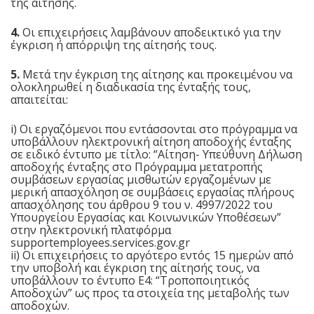
της αίτησης.
4.
Οι επιχειρήσεις λαμβάνουν αποδεικτικό για την
έγκριση ή απόρριψη της αίτησής τους.
5.
Μετά την έγκριση της αίτησης και προκειμένου να
ολοκληρωθεί η διαδικασία της ένταξής τους,
απαιτείται:
i) Οι εργαζόμενοι που εντάσσονται στο πρόγραμμα να
υποβάλλουν ηλεκτρονική αίτηση αποδοχής ένταξης
σε ειδικό έντυπο με τίτλο: “Αίτηση- Υπεύθυνη Δήλωση
αποδοχής ένταξης στο Πρόγραμμα μετατροπής
συμβάσεων εργασίας μισθωτών εργαζομένων με
μερική απασχόληση σε συμβάσεις εργασίας πλήρους
απασχόλησης του άρθρου 9 του ν. 4997/2022 του
Υπουργείου Εργασίας και Κοινωνικών Υποθέσεων”
στην ηλεκτρονική πλατφόρμα
supportemployees.services.gov.gr
ii) Οι επιχειρήσεις το αργότερο εντός 15 ημερών από
την υποβολή και έγκριση της αίτησής τους, να
υποβάλλουν το έντυπο Ε4: “Τροποποιητικός
Αποδοχών” ως προς τα στοιχεία της μεταβολής των
αποδοχών.