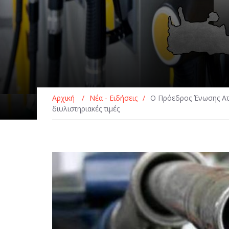
Αρχική
/
Νέα - Ειδήσεις
/
Ο Πρόεδρος Ένωσης Αττ
διυλιστηριακές τιμές