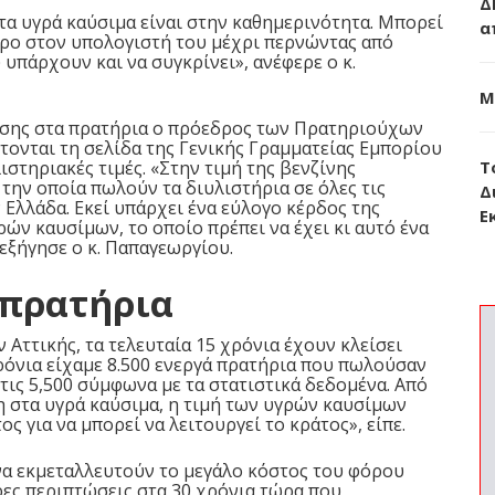
Δ
τα υγρά καύσιμα είναι στην καθημερινότητα. Μπορεί
α
τρο στον υπολογιστή του μέχρι περνώντας από
 υπάρχουν και να συγκρίνει», ανέφερε ο κ.
Μ
ησης στα πρατήρια ο πρόεδρος των Πρατηριούχων
τονται τη σελίδα της Γενικής Γραμματείας Εμπορίου
Τ
ιστηριακές τιμές. «Στην τιμή της βενζίνης
 την οποία πωλούν τα διυλιστήρια σε όλες τις
Δ
Ελλάδα. Εκεί υπάρχει ένα εύλογο κέρδος της
Ε
ρών καυσίμων, το οποίο πρέπει να έχει κι αυτό ένα
 εξήγησε ο κ. Παπαγεωργίου.
 πρατήρια
ττικής, τα τελευταία 15 χρόνια έχουν κλείσει
χρόνια είχαμε 8.500 ενεργά πρατήρια που πωλούσαν
ις 5,500 σύμφωνα με τα στατιστικά δεδομένα. Από
η στα υγρά καύσιμα, η τιμή των υγρών καυσίμων
 για να μπορεί να λειτουργεί το κράτος», είπε.
 να εκμεταλλευτούν το μεγάλο κόστος του φόρου
ρες περιπτώσεις στα 30 χρόνια τώρα που