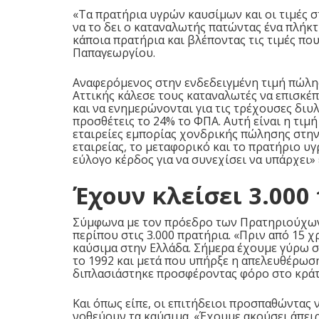
«Τα πρατήρια υγρών καυσίμων και οι τιμές σ
να το δει ο καταναλωτής πατώντας ένα πλήκ
κάποια πρατήρια και βλέποντας τις τιμές που
Παπαγεωργίου.
Αναφερόμενος στην ενδεδειγμένη τιμή πώλ
Αττικής κάλεσε τους καταναλωτές να επισκέπ
και να ενημερώνονται για τις τρέχουσες διυλ
προσθέτεις το 24% το ΦΠΑ. Αυτή είναι η τιμή
εταιρείες εμπορίας χονδρικής πώλησης στην 
εταιρείας, το μεταφορικό και το πρατήριο υγ
εύλογο κέρδος για να συνεχίσει να υπάρχει»
Έχουν κλείσει 3.000
Σύμφωνα με τον πρόεδρο των Πρατηριούχων Α
περίπου στις 3.000 πρατήρια. «Πριν από 15 
καύσιμα στην Ελλάδα. Σήμερα έχουμε γύρω στ
το 1992 και μετά που υπήρξε η απελευθέρωσ
διπλασιάστηκε προσφέροντας φόρο στο κράτος
Και όπως είπε, οι επιτήδειοι προσπαθώντας
νοθεύουν τα καύσιμα. «Έχουμε ακούσει άπει