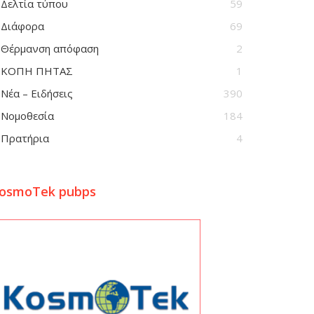
Δελτία τύπου
59
Διάφορα
69
Θέρμανση απόφαση
2
ΚΟΠΗ ΠΗΤΑΣ
1
Νέα – Ειδήσεις
390
Νομοθεσία
184
Πρατήρια
4
osmoTek pubps