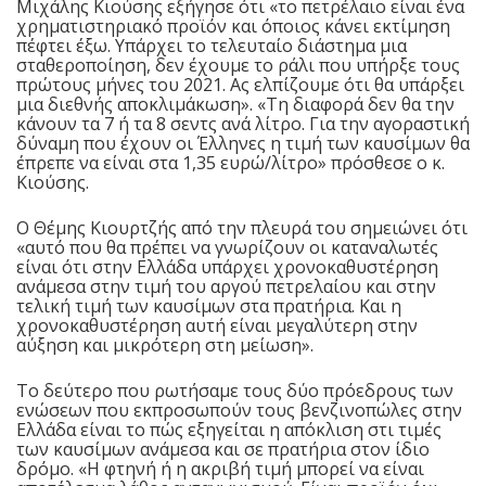
Μιχάλης Κιούσης εξήγησε ότι «το πετρέλαιο είναι ένα
χρηματιστηριακό προϊόν και όποιος κάνει εκτίμηση
πέφτει έξω. Υπάρχει το τελευταίο διάστημα μια
σταθεροποίηση, δεν έχουμε το ράλι που υπήρξε τους
πρώτους μήνες του 2021. Ας ελπίζουμε ότι θα υπάρξει
μια διεθνής αποκλιμάκωση». «Τη διαφορά δεν θα την
κάνουν τα 7 ή τα 8 σεντς ανά λίτρο. Για την αγοραστική
δύναμη που έχουν οι Έλληνες η τιμή των καυσίμων θα
έπρεπε να είναι στα 1,35 ευρώ/λίτρο» πρόσθεσε ο κ.
Κιούσης.
Ο Θέμης Κιουρτζής από την πλευρά του σημειώνει ότι
«αυτό που θα πρέπει να γνωρίζουν οι καταναλωτές
είναι ότι στην Ελλάδα υπάρχει χρονοκαθυστέρηση
ανάμεσα στην τιμή του αργού πετρελαίου και στην
τελική τιμή των καυσίμων στα πρατήρια. Και η
χρονοκαθυστέρηση αυτή είναι μεγαλύτερη στην
αύξηση και μικρότερη στη μείωση».
Το δεύτερο που ρωτήσαμε τους δύο πρόεδρους των
ενώσεων που εκπροσωπούν τους βενζινοπώλες στην
Ελλάδα είναι το πώς εξηγείται η απόκλιση στι τιμές
των καυσίμων ανάμεσα και σε πρατήρια στον ίδιο
δρόμο. «Η φτηνή ή η ακριβή τιμή μπορεί να είναι