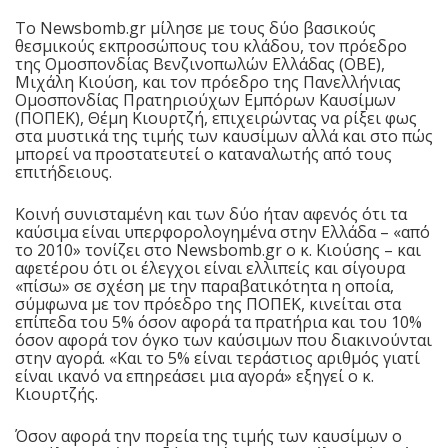
Το Newsbomb.gr μίλησε με τους δύο βασικούς
θεσμικούς εκπροσώπους του κλάδου, τον πρόεδρο
της Ομοσπονδίας Βενζινοπωλών Ελλάδας (ΟΒΕ),
Μιχάλη Κιούση, και τον πρόεδρο της Πανελλήνιας
Ομοσπονδίας Πρατηριούχων Εμπόρων Καυσίμων
(ΠΟΠΕΚ), Θέμη Κιουρτζή, επιχειρώντας να ρίξει φως
στα μυστικά της τιμής των καυσίμων αλλά και στο πώς
μπορεί να προστατευτεί ο καταναλωτής από τους
επιτήδειους.
Κοινή συνισταμένη και των δύο ήταν αφενός ότι τα
καύσιμα είναι υπερφορολογημένα στην Ελλάδα – «από
το 2010» τονίζει στο Newsbomb.gr ο κ. Κιούσης – και
αφετέρου ότι οι έλεγχοι είναι ελλιπείς και σίγουρα
«πίσω» σε σχέση με την παραβατικότητα η οποία,
σύμφωνα με τον πρόεδρο της ΠΟΠΕΚ, κινείται στα
επίπεδα του 5% όσον αφορά τα πρατήρια και του 10%
όσον αφορά τον όγκο των καύσιμων που διακινούνται
στην αγορά. «Και το 5% είναι τεράστιος αριθμός γιατί
είναι ικανό να επηρεάσει μια αγορά» εξηγεί ο κ.
Κιουρτζής.
Όσον αφορά την πορεία της τιμής των καυσίμων ο