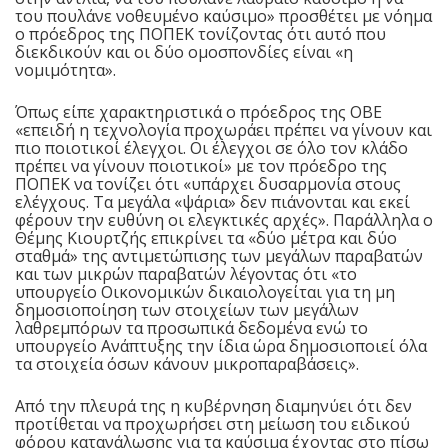
του πουλάνε νοθευμένο καύσιμο» προσθέτει με νόημα
ο πρόεδρος της ΠΟΠΕΚ τονίζοντας ότι αυτό που
διεκδικούν και οι δύο ομοσπονδίες είναι «η
νομιμότητα».
Όπως είπε χαρακτηριστικά ο πρόεδρος της ΟΒΕ
«επειδή η τεχνολογία προχωράει πρέπει να γίνουν και
πιο ποιοτικοί έλεγχοι. Οι έλεγχοι σε όλο τον κλάδο
πρέπει να γίνουν ποιοτικοί» με τον πρόεδρο της
ΠΟΠΕΚ να τονίζει ότι «υπάρχει δυσαρμονία στους
ελέγχους. Τα μεγάλα «ψάρια» δεν πιάνονται και εκεί
φέρουν την ευθύνη οι ελεγκτικές αρχές». Παράλληλα ο
Θέμης Κιουρτζής επικρίνει τα «δύο μέτρα και δύο
σταθμά» της αντιμετώπισης των μεγάλων παραβατών
και των μικρών παραβατών λέγοντας ότι «το
υπουργείο Οικονομικών δικαιολογείται για τη μη
δημοσιοποίηση των στοιχείων των μεγάλων
λαθρεμπόρων τα προσωπικά δεδομένα ενώ το
υπουργείο Ανάπτυξης την ίδια ώρα δημοσιοποιεί όλα
τα στοιχεία όσων κάνουν μικροπαραβάσεις».
Από την πλευρά της η κυβέρνηση διαμηνύει ότι δεν
προτίθεται να προχωρήσει στη μείωση του ειδικού
φόρου κατανάλωσης για τα καύσιμα έχοντας στο πίσω