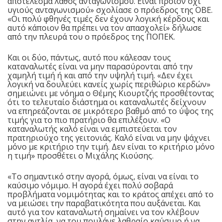
αποτέλεσμα λάθος ανταγωνισμού. Είναι προϊόν όχι
υγιούς ανταγωνισμού» σχολίασε ο πρόεδρος της ΟΒΕ.
«Οι πολύ φθηνές τιμές δεν έχουν λογική κέρδους και
αυτό κάποιον θα πρέπει να τον απασχολεί» δήλωσε
από την πλευρά του ο πρόεδρος της ΠΟΠΕΚ.
Και οι δύο, πάντως, αυτό που κάλεσαν τους
καταναλωτές είναι να μην παρασύρονται από την
χαμηλή τιμή ή και από την υψηλή τιμή. «Δεν έχει
λογική να δουλεύει κανείς χωρίς περιθώριο κερδών»
σημειώνει με νόημα ο Θέμης Κιουρτζής προσθέτοντας
ότι το τελευταίο διάστημα οι καταναλωτές δείχνουν
να επηρεάζονται σε μικρότερο βαθμό από το ύψος της
τιμής για το πιο πρατήριο θα επιλέξουν. «Ο
καταναλωτής καλό είναι να εμπιστεύεται τον
πρατηριούχο της γειτονιάς. Καλό είναι να μην ψάχνει
μόνο με κριτήριο την τιμή. Δεν είναι το κριτήριο μόνο
η τιμή» προσθέτει ο Μιχάλης Κιούσης.
«Το σημαντικό στην αγορά, όμως, είναι να είναι το
καύσιμο νόμιμο. Η αγορά έχει πολύ σοβαρά
προβλήματα νομιμότητας και το κράτος απέχει από το
να μειώσει την παραβατικότητα που αυξάνεται. Και
αυτό για τον καταναλωτή σημαίνει να τον κλέβουν
στην αντλία, να του πουλάνε λαθραίο καύσιμο ή να