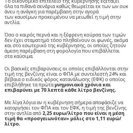
Το οικονομικό επιτελείο της κυβέρνησης εξετάζει
όλα τα πιθανά σενάρια καθώς θεωρείται εκ των ων ουκ
άνευ η ανάγκη για παρέμβαση στην αγορά
των
καυσίμων
προκειμένου να μειωθεί η τιμή στην
αντλία.
Όσο ο καιρός περνά και η ξέφρενη κούρσα των τιμών
δεν έχει σταματημό τόσο πληθαίνουν οι φωνές, ακόμα
και στο εσωτερικό της κυβέρνησης, οι οποίες ζητούν
άμεση παρέμβαση στη φορολογία που επιβάλλεται
στα καύσιμα.
Οι βασικές επιβαρύνσεις οι οποίες επιβάλλονται στην
τιμή της βενζίνης είναι ο
ΦΠΑ
με συντελεστή 24% και
βέβαια ο ειδικός φόρος κατανάλωσης (ΕΦΚ) ο οποίος
επιβλήθηκε τα πρώτα
μνημονιακά χρόνια και
επιβαρύνει με 70 λεπτά κάθε λίτρο βενζίνης.
Με λίγα λόγια αν η κυβέρνηση σήμερα αποφάσιζε να
καταργήσει τον ΦΠΑ και τον ΕΦΚ, η τιμή της βενζίνης
στην αντλία από
2,25 ευρω/λίτρο που είναι η μέση
τιμή θα «προσγειωνόταν» μόλις στο 1,11 ευρώ/
λίτρο.