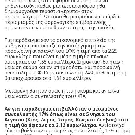
Είναι προφανές ότι οι φόροι δεν μπορούν να
μηδενιστούν, καθώς μια τέτοια απόφαση θα
δημιουργούσε τεράστια «τρύπα» στον
προϋπολογισμό. Ωστόσο θα μπορούσε να υπάρξει
περιορισμός της φορολογικής επιβάρυνσης
προκειμένου να μειωθούν οι τιμές στην αντλία.
Για παράδειγμα εάν το οικονομικό επιτελείο της
κυβέρνηση αποφάσιζε την κατάργηση ή την
προσωρινή αναστολή του ΕΦΚ η τιμή από τα 2,25
ευρω/λίτρο που είναι η μέση τιμή θα πήγαινε
αυτόματα στο 1,55 ευρώ/λίτρο. Σημαντική θα ήταν η
μείωση ακόμα και αν υπήρχε έστω και προσωρινή
αναστολή του ΦΠΑ με συντελεστή 24%, καθώς η τιμή
θα υποχωρούσε στο 1,81 ευρω/λίτρο.
Μειωμένη θα ήταν όμως η τιμή ακόμα και αν απλά
μειωνόταν ο συντελεστής του ΦΠΑ.
Αν για παράδειγμα επιβαλλόταν ο μειωμένος
συντελεστής 17% όπως είναι σε 5 νησιά του
Αιγαίου (Χίος, Λέρος, Σάμος, Κως και Λέσβος) τότε
η τιμή θα έφτανε τα 2,12 ευρω/λίτρο.
Αντίστοιχα,
εάν επιβαλλόταν ο μειωμένος συντελεστής 13% η τιμή