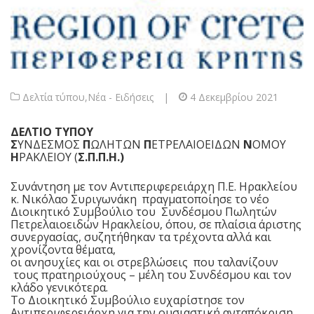
Δελτία τύπου
,
Νέα - Ειδήσεις
|
4 Δεκεμβρίου 2021
ΔΕΛΤΙΟ ΤΥΠΟΥ
Σ
ΥΝΔΕΣΜΟΣ
Π
ΩΛΗΤΩΝ
Π
ΕΤΡΕΛΑΙΟΕΙΔΩΝ
Ν
ΟΜΟΥ
Η
ΡΑΚΛΕΙΟΥ (
Σ.Π.Π.Η.)
Συνάντηση με τον Αντιπεριφερειάρχη Π.Ε. Ηρακλείου
κ. Νικόλαο Συριγωνάκη πραγματοποίησε το νέο
Διοικητικό Συμβούλιο του Συνδέσμου Πωλητών
Πετρελαιοειδών Ηρακλείου, όπου, σε πλαίσια άριστης
συνεργασίας, συζητήθηκαν τα τρέχοντα αλλά και
χρονίζοντα θέματα,
οι ανησυχίες και οι στρεβλώσεις που ταλανίζουν
τους πρατηριούχους – μέλη του Συνδέσμου και τον
κλάδο γενικότερα.
Το Διοικητικό Συμβούλιο ευχαρίστησε τον
Αντιπεριφερειάρχη για την ουσιαστική ανταπόκριση