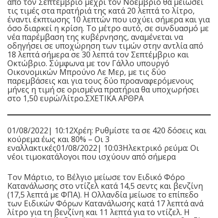
από τον Σεπτέμβριο μέχρι τον Νοέμβριο θα μειώσει
τις τιμές στα πρατήριά της κατά 20 λεπτά το λίτρο,
έναντι έκπτωσης 10 λεπτών που ισχύει σήμερα και για
όσο διαρκεί η κρίση. Το μέτρο αυτό, σε συνδυασμό με
νέα παρέμβαση της κυβέρνησης, αναμένεται να
οδηγήσει σε υποχώρηση των τιμών στην αντλία από
18 λεπτά σήμερα σε 30 λεπτά τον Σεπτέμβριο και
Οκτώβριο. Σύμφωνα με τον Γάλλο υπουργό
Οικονομικών Μπρούνο Λε Μερ, με τις δύο
παρεμβάσεις και για τους δύο προαναφερόμενους
μήνες η τιμή σε ορισμένα πρατήρια θα υποχωρήσει
στο 1,50 ευρώ/λίτρο.ΣΧΕΤΙΚΑ ΑΡΘΡΑ
01/08/2022| 10:12Χρέη: Ρυθμίστε τα σε 420 δόσεις και
κούρεμα έως και 80% – Οι 3
εναλλακτικές
01/08/2022| 10:03Ηλεκτρικό ρεύμα: Οι
νέοι τιμοκατάλογοι που ισχύουν από σήμερα
Τον Μάρτιο, το Βέλγιο μείωσε τον Ειδικό Φόρο
Κατανάλωσης στο ντίζελ κατά 14,5 σεντς και βενζίνη
(17,5 λεπτά με ΦΠΑ). Η Ολλανδία μείωσε το επίπεδο
των Ειδικών Φόρων Κατανάλωσης κατά 17 λεπτά ανά
λίτρο για τη βενζίνη και 11 λεπτά για το ντίζελ. Η