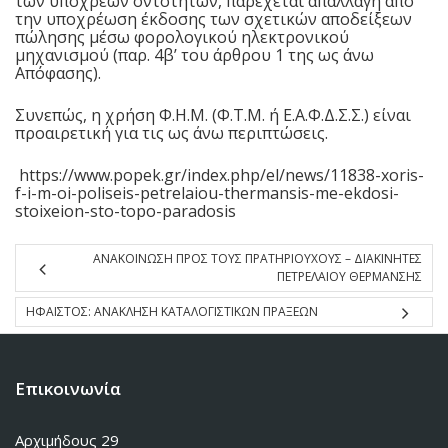
των υπόχρεων οντοτήτων, παρέχεται απαλλαγή από
την υποχρέωση έκδοσης των σχετικών αποδείξεων
πώλησης μέσω φορολογικού ηλεκτρονικού
μηχανισμού (παρ. 4β’ του άρθρου 1 της ως άνω
Απόφασης).
Συνεπώς, η χρήση Φ.Η.Μ. (Φ.Τ.Μ. ή Ε.Α.Φ.Δ.Σ.Σ.) είναι
προαιρετική για τις ως άνω περιπτώσεις.
https://www.popek.gr/index.php/el/news/11838-xoris-
f-i-m-oi-poliseis-petrelaiou-thermansis-me-ekdosi-
stoixeion-sto-topo-paradosis
ΑΝΑΚΟΙΝΩΣΗ ΠΡΟΣ ΤΟΥΣ ΠΡΑΤΗΡΙΟΥΧΟΥΣ – ΔΙΑΚΙΝΗΤΕΣ
ΠΕΤΡΕΛΑΙΟΥ ΘΕΡΜΑΝΣΗΣ
ΗΦΑΙΣΤΟΣ: ΑΝΑΚΛΗΣΗ ΚΑΤΑΛΟΓΙΣΤΙΚΩΝ ΠΡΑΞΕΩΝ
Επικοινωνία
Αρχιμήδους 29