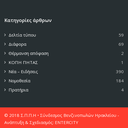
Κατηγορίες άρθρων
Δελτία τύπου
59
Διάφορα
69
Θέρμανση απόφαση
2
ΚΟΠΗ ΠΗΤΑΣ
1
Νέα – Ειδήσεις
390
Νομοθεσία
184
Πρατήρια
4
© 2018 Σ.Π.Π.Η • Σύνδεσμος Βενζινοπωλών Ηρακλείου -
Ανάπτυξη & Σχεδιασμός:
ENTERCITY