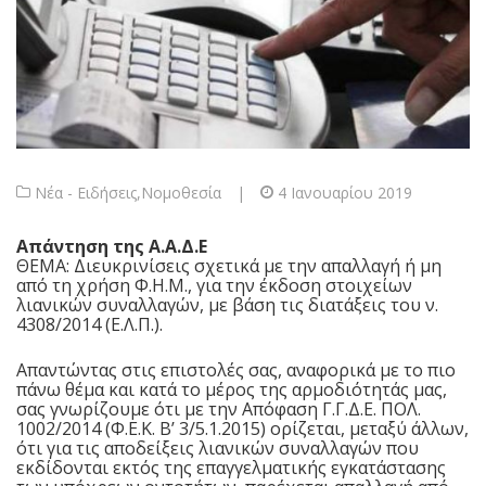
Νέα - Ειδήσεις
,
Νομοθεσία
|
4 Ιανουαρίου 2019
Απάντηση της Α.Α.Δ.Ε
ΘΕΜΑ: Διευκρινίσεις σχετικά με την απαλλαγή ή μη
από τη χρήση Φ.Η.Μ., για την έκδοση στοιχείων
λιανικών συναλλαγών, με βάση τις διατάξεις του ν.
4308/2014 (Ε.Λ.Π.).
Απαντώντας στις επιστολές σας, αναφορικά με το πιο
πάνω θέμα και κατά το μέρος της αρμοδιότητάς μας,
σας γνωρίζουμε ότι με την Απόφαση Γ.Γ.Δ.Ε. ΠΟΛ.
1002/2014 (Φ.Ε.Κ. B’ 3/5.1.2015) ορίζεται, μεταξύ άλλων,
ότι για τις αποδείξεις λιανικών συναλλαγών που
εκδίδονται εκτός της επαγγελματικής εγκατάστασης