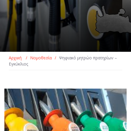
Αρχική
/
Νομοθεσία
/
Ψηφιακό μητρώο πρατηρίων –
Εγκύκλιος