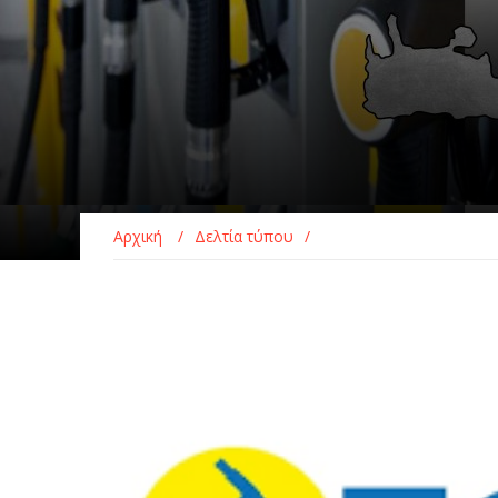
Αρχική
/
Δελτία τύπου
/