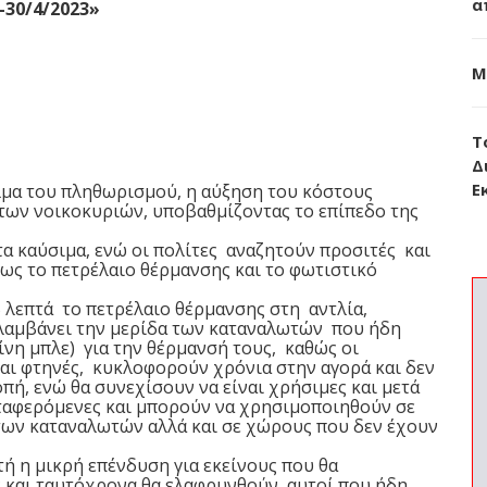
α
-30/4/2023»
Μ
Τ
Δ
Ε
μα του πληθωρισμού, η αύξηση του κόστους
των νοικοκυριών, υποβαθμίζοντας το επίπεδο της
τα καύσιμα, ενώ οι πολίτες αναζητούν προσιτές και
ως το πετρέλαιο θέρμανσης και το φωτιστικό
επτά το πετρέλαιο θέρμανσης στη αντλία,
ιλαμβάνει την μερίδα των καταναλωτών που ήδη
νη μπλε) για την θέρμανσή τους, καθώς οι
ναι φτηνές, κυκλοφορούν χρόνια στην αγορά και δεν
πή, ενώ θα συνεχίσουν να είναι χρήσιμες και μετά
μεταφερόμενες και μπορούν να χρησιμοποιηθούν σε
 των καταναλωτών αλλά και σε χώρους που δεν έχουν
τή η μικρή επένδυση για εκείνους που θα
 και ταυτόχρονα θα ελαφρυνθούν αυτοί που ήδη