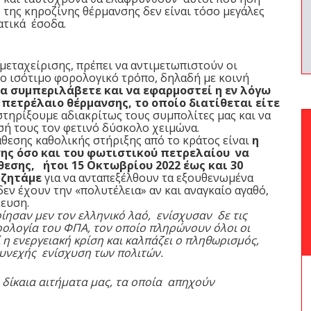
 της κηροζίνης θέρμανσης δεν είναι τόσο μεγάλες
τα κρατικά έσοδα.
εταχείρισης, πρέπει να αντιμετωπιστούν οι
ιο ισότιμο φορολογικό τρόπο, δηλαδή με κοινή
να συμπεριλάβετε και να εφαρμοστεί η εν λόγω
πετρέλαιο θέρμανσης, το οποίο διατίθεται είτε
στηρίξουμε αδιακρίτως τους συμπολίτες μας και να
ωσή τους τον φετινό δύσκολο χειμώνα.
θεσης καθολικής στήριξης από το κράτος είναι
η
ης όσο και του φωτιστικού πετρελαίου να
θεσης, ήτοι 15 Οκτωβρίου 2022 έως και 30
 ζητάμε
για να ανταπεξέλθουν τα εξουθενωμένα
δεν έχουν την «πολυτέλεια» αν και αναγκαίο αγαθό,
ποθήκευση.
σαν μεν τον ελληνικό λαό, ενίσχυσαν δε τις
ρολογία του ΦΠΑ, τον οποίο πληρώνουν όλοι οι
 η ενεργειακή κρίση και καλπάζει ο πληθωρισμός,
συνεχής ενίσχυση των πολιτών.
 δίκαια αιτήματα μας, τα οποία απηχούν