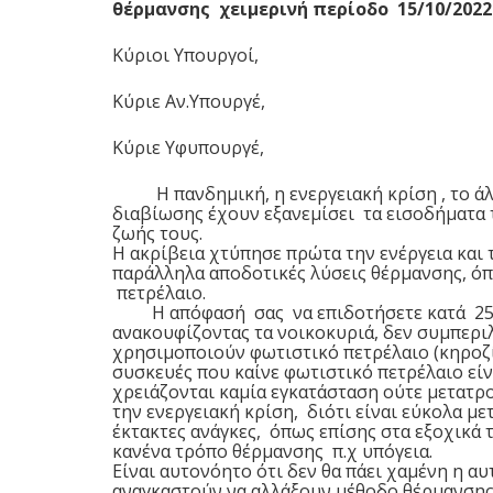
θέρμανσης χειμερινή περίοδο 15/10/2022
Κύριοι Υπουργοί,
Κύριε Αν.Υπουργέ,
Κύριε Υφυπουργέ,
Η πανδημική, η ενεργειακή κρίση , το άλ
διαβίωσης έχουν εξανεμίσει τα εισοδήματα 
ζωής τους.
Η ακρίβεια χτύπησε πρώτα την ενέργεια και 
παράλληλα αποδοτικές λύσεις θέρμανσης, όπ
πετρέλαιο.
Η απόφασή σας να επιδοτήσετε κατά 25 λ
ανακουφίζοντας τα νοικοκυριά, δεν συμπερ
χρησιμοποιούν φωτιστικό πετρέλαιο (κηροζί
συσκευές που καίνε φωτιστικό πετρέλαιο εί
χρειάζονται καμία εγκατάσταση ούτε μετατρο
την ενεργειακή κρίση, διότι είναι εύκολα 
έκτακτες ανάγκες, όπως επίσης στα εξοχικά
κανένα τρόπο θέρμανσης π.χ υπόγεια.
Είναι αυτονόητο ότι δεν θα πάει χαμένη η αυ
αναγκαστούν να αλλάξουν μέθοδο θέρμανσης