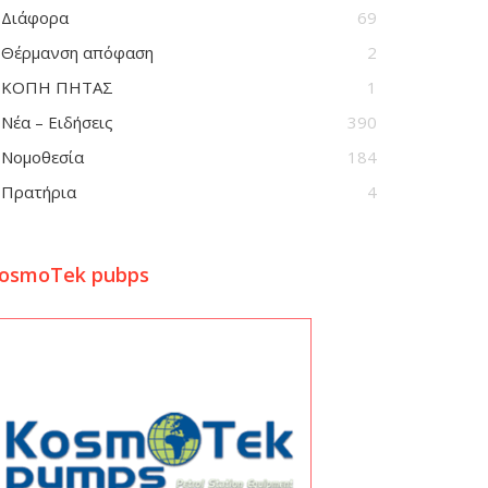
Διάφορα
69
Θέρμανση απόφαση
2
ΚΟΠΗ ΠΗΤΑΣ
1
Νέα – Ειδήσεις
390
Νομοθεσία
184
Πρατήρια
4
osmoTek pubps