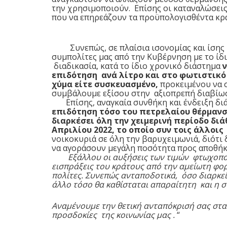
την χρησιμοποιούν. Επίσης οι καταναλώσεις
που να επηρεάζουν τα προϋπολογισθέν
Συνεπώς, σε πλαίσια ισονομίας και ίσης μ
συμπολίτες μας από την Κυβέρνηση με το ίδ
διαδικασία, κατά το ίδιο χρονικό διάστημα
επιδότηση ανά λίτρο και στο φωτιστικό 
χύμα είτε συσκευασμένο,
προκειμένου να 
συμβάλουμε εξίσου στην αξιοπρεπή διαβί
Επίσης, αναγκαία συνθήκη και ένδειξη διά
επιδότηση τόσο του πετρελαίου θέρμανσ
διαρκέσει όλη την χειμερινή περίοδο διά
Απριλίου 2022,
το οποίο συν τοις άλλοις
νοικοκυριά σε όλη την βαρυχειμωνιά, διότι 
να αγοράσουν μεγάλη ποσότητα προς α
Εξάλλου οι αυξήσεις των τιμών φτωχοποίη
εισπράξεις του κράτους από την αμείωτη φο
πολίτες. Συνεπώς ανταποδοτικά, όσο διαρκεί
άλλο τόσο θα καθίσταται απαραίτητη και η 
Αναμένουμε την θετική ανταπόκρισή σας στα
προσδοκίες της κοινωνίας μας .
“