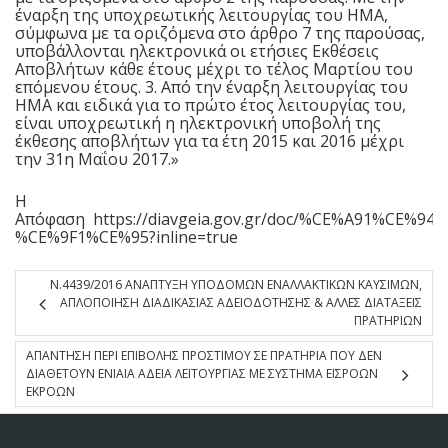
έναρξη της υποχρεωτικής λειτουργίας του ΗΜΑ,
σύμφωνα με τα οριζόμενα στο άρθρο 7 της παρούσας,
υποβάλλονται ηλεκτρονικά οι ετήσιες Εκθέσεις
Αποβλήτων κάθε έτους μέχρι το τέλος Μαρτίου του
επόμενου έτους. 3. Από την έναρξη λειτουργίας του
ΗΜΑ και ειδικά για το πρώτο έτος λειτουργίας του,
είναι υποχρεωτική η ηλεκτρονική υποβολή της
έκθεσης αποβλήτων για τα έτη 2015 και 2016 μέχρι
την 31η Μαΐου 2017.»
Η
Απόφαση
https://diavgeia.gov.gr/doc/%CE%A91%CE%9
%CE%9F1%CE%95?inline=true
Ν.4439/2016 ΑΝΑΠΤΥΞΗ ΥΠΟΔΟΜΩΝ ΕΝΑΛΛΑΚΤΙΚΩΝ ΚΑΥΣΙΜΩΝ,
ΑΠΛΟΠΟΙΗΣΗ ΔΙΑΔΙΚΑΣΙΑΣ ΑΔΕΙΟΔΟΤΗΣΗΣ & ΑΛΛΕΣ ΔΙΑΤΑΞΕΙΣ
ΠΡΑΤΗΡΙΩΝ
ΑΠΑΝΤΗΣΗ ΠΕΡΙ ΕΠΙΒΟΛΗΣ ΠΡΟΣΤΙΜΟΥ ΣΕ ΠΡΑΤΗΡΙΑ ΠΟΥ ΔΕΝ
ΔΙΑΘΕΤΟΥΝ ΕΝΙΑΙΑ ΑΔΕΙΑ ΛΕΙΤΟΥΡΓΙΑΣ ΜΕ ΣΥΣΤΗΜΑ ΕΙΣΡΟΩΝ
ΕΚΡΟΩΝ