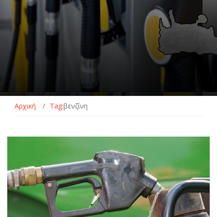
Αρχική
/
Tag:
βενζίνη