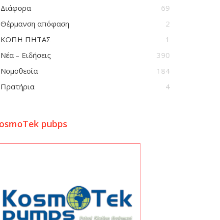
Διάφορα
69
Θέρμανση απόφαση
2
ΚΟΠΗ ΠΗΤΑΣ
1
Νέα – Ειδήσεις
390
Νομοθεσία
184
Πρατήρια
4
osmoTek pubps