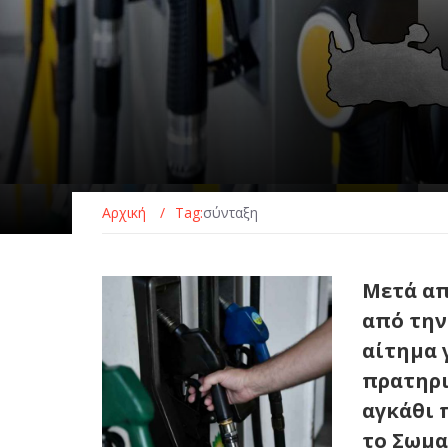
Αρχική
/
Tag:
σύνταξη
Μετά απ
από την
αίτημα 
πρατηρι
αγκάθι 
το Σωμα