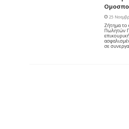
Ομοσπο
25 Νοεμβρ
Ζήτημα το 
Πωλητών Πε
επικουρικ
ασφαλισμέν
σε συνεργα