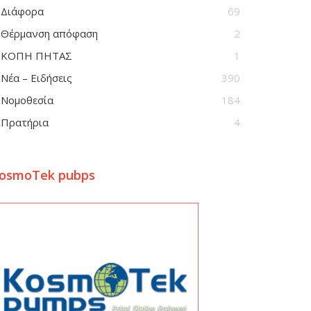
Διάφορα
69
Θέρμανση απόφαση
2
ΚΟΠΗ ΠΗΤΑΣ
1
Νέα – Ειδήσεις
390
Νομοθεσία
184
Πρατήρια
4
osmoTek pubps