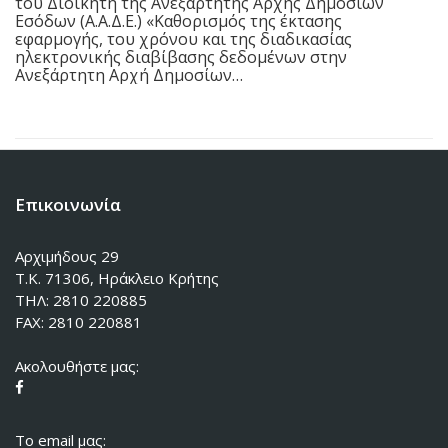
του Διοικητή της Ανεξάρτητης Αρχής Δημοσίων
Εσόδων (Α.Α.Δ.Ε.) «Καθορισμός της έκτασης
εφαρμογής, του χρόνου και της διαδικασίας
ηλεκτρονικής διαβίβασης δεδομένων στην
Ανεξάρτητη Αρχή Δημοσίων…
Επικοινωνία
Αρχιμήδους 29
Τ.Κ. 71306, Ηράκλειο Κρήτης
ΤΗΛ: 2810 220885
FAX: 2810 220881
Ακολουθήστε μας:
To email μας: