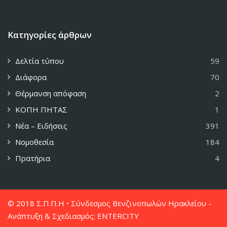
Κατηγορίες άρθρων
Δελτία τύπου
59
Διάφορα
70
Θέρμανση απόφαση
2
ΚΟΠΗ ΠΗΤΑΣ
1
Νέα – Ειδήσεις
391
Νομοθεσία
184
Πρατήρια
4
© 2018 Σ.Π.Π.Η • Σύνδεσμος Βενζινοπωλών Ηρακλείου -
Ανάπτυξη & Σχεδιασμός:
ENTERCITY