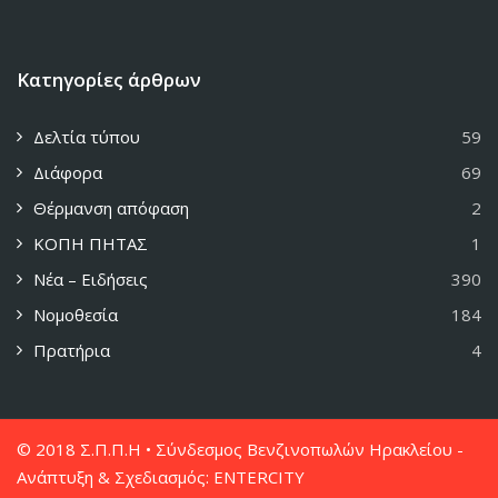
Κατηγορίες άρθρων
Δελτία τύπου
59
Διάφορα
69
Θέρμανση απόφαση
2
ΚΟΠΗ ΠΗΤΑΣ
1
Νέα – Ειδήσεις
390
Νομοθεσία
184
Πρατήρια
4
© 2018 Σ.Π.Π.Η • Σύνδεσμος Βενζινοπωλών Ηρακλείου -
Ανάπτυξη & Σχεδιασμός:
ENTERCITY