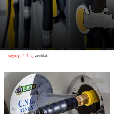
Αρχική
/
Tag:
candidate