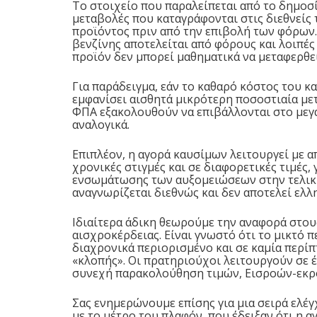
Το στοιχείο που παραλείπεται από το δημοσί
μεταβολές που καταγράφονται στις διεθνείς 
προϊόντος πριν από την επιβολή των φόρων.
βενζίνης αποτελείται από φόρους και λοιπέ
προϊόν δεν μπορεί μαθηματικά να μεταφερθεί
Για παράδειγμα, εάν το καθαρό κόστος του κα
εμφανίσει αισθητά μικρότερη ποσοστιαία με
ΦΠΑ εξακολουθούν να επιβάλλονται στο μεγα
αναλογικά.
Επιπλέον, η αγορά καυσίμων λειτουργεί με 
χρονικές στιγμές και σε διαφορετικές τιμές
ενσωμάτωσης των αυξομειώσεων στην τελική
αναγνωρίζεται διεθνώς και δεν αποτελεί ελλ
Ιδιαίτερα άδικη θεωρούμε την αναφορά στο
αισχροκέρδειας. Είναι γνωστό ότι το μικτό
διαχρονικά περιορισμένο και σε καμία περί
«κλοπής». Οι πρατηριούχοι λειτουργούν σε 
συνεχή παρακολούθηση τιμών, Εισροών-εκ
Σας ενημερώνουμε επίσης για μια σειρά ελέ
με το μέτρο του πλαφόν, που έδειξαν ότι η 