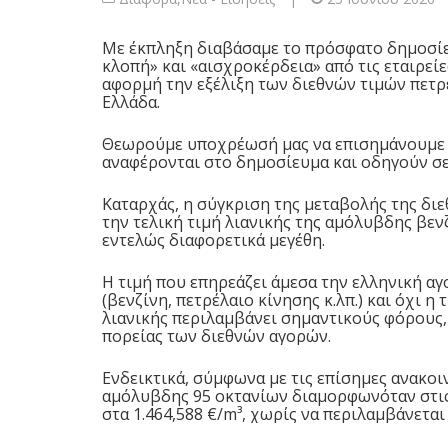
Με έκπληξη διαβάσαμε το πρόσφατο δημοσίευ
κλοπή» και «αισχροκέρδεια» από τις εταιρεί
αφορμή την εξέλιξη των διεθνών τιμών πετρ
Ελλάδα.
Θεωρούμε υποχρέωσή μας να επισημάνουμε ο
αναφέρονται στο δημοσίευμα και οδηγούν σ
Καταρχάς, η σύγκριση της μεταβολής της διε
την τελική τιμή λιανικής της αμόλυβδης βενζ
εντελώς διαφορετικά μεγέθη.
Η τιμή που επηρεάζει άμεσα την ελληνική αγ
(βενζίνη, πετρέλαιο κίνησης κ.λπ.) και όχι η
λιανικής περιλαμβάνει σημαντικούς φόρους,
πορείας των διεθνών αγορών.
Ενδεικτικά, σύμφωνα με τις επίσημες ανακοιν
αμόλυβδης 95 οκτανίων διαμορφωνόταν στις 0
στα 1.464,588 €/m³, χωρίς να περιλαμβάνεται