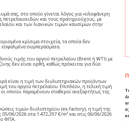
μά σας, στο οποίο γίνεται λόγος για «ολοφάνερη
ες πετρελαιοειδών και τους πρατηριούχους, με
ελαίου και των λιανικών τιμών καυσίμων στην
ρισμένα κρίσιμα στοιχεία, τα οποία δεν
ε εσφαλμένα συμπεράσματα.
θνούς τιμής του αργού πετρελαίου (Brent ή WTI) με
ίνης δεν είναι ορθή, καθώς πρόκειται για δύο
Π
ορά είναι η τιμή των διυλιστηριακών προϊόντων
 τιμή του αργού πετρελαίου. Επιπλέον, η τελική τιμή
Τ
 οι οποίοι παραμένουν σταθεροί ανεξαρτήτως της
Δ
α
ώσεις τιμών διυλιστηρίου (ex-factory), η τιμή της
σ
5/06/2026 στα 1.472,297 €/m³ και στις 06/06/2026
κ
 ο ΦΠΑ.