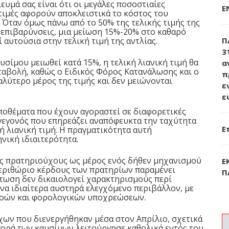
ευμά σας είναι ότι οι μεγάλες ποσοστιαίες
Ε
τιμές αφορούν αποκλειστικά το κόστος του
 Όταν όμως πάνω από το 50% της τελικής τιμής της
ς επιβαρύνσεις, μια μείωση 15%-20% στο καθαρό
Π
 αυτούσια στην τελική τιμή της αντλίας.
3
υσίμου μειωθεί κατά 15%, η τελική λιανική τιμή θα
α
ταβολή, καθώς ο Ειδικός Φόρος Κατανάλωσης και ο
π
λύτερο μέρος της τιμής και δεν μειώνονται
ε
ε
αποθέματα που έχουν αγοραστεί σε διαφορετικές
, γεγονός που επηρεάζει αναπόφευκτα την ταχύτητα
Ε
 λιανική τιμή. Η πραγματικότητα αυτή
ηνική ιδιαιτερότητα.
υς πρατηριούχους ως μέρος ενός δήθεν μηχανισμού
Ε
 περιθώριο κέρδους των πρατηρίων παραμένει
Π
πτωση δεν δικαιολογεί χαρακτηρισμούς περί
ένα ιδιαίτερα αυστηρά ελεγχόμενο περιβάλλον, με
ροών και φορολογικών υποχρεώσεων.
γχων που διενεργήθηκαν μέσα στον Απρίλιο, σχετικά
αγορά των καυσίμων λειτούργησε καθολικά εντός του