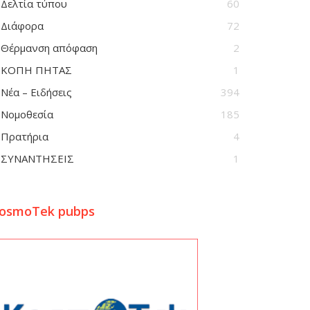
Δελτία τύπου
60
Διάφορα
72
Θέρμανση απόφαση
2
ΚΟΠΗ ΠΗΤΑΣ
1
Νέα – Ειδήσεις
394
Νομοθεσία
185
Πρατήρια
4
ΣΥΝΑΝΤΗΣΕΙΣ
1
osmoTek pubps