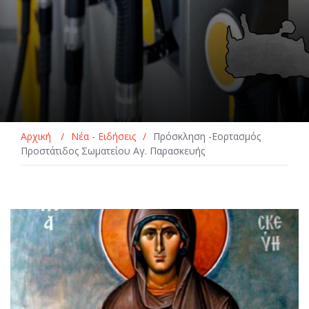
Αρχική
/
Νέα - Ειδήσεις
/
Πρόσκληση -Εορτασμός
Προστάτιδος Σωματείου Αγ. Παρασκευής