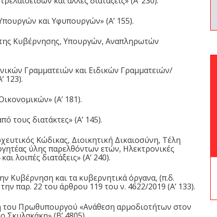
ελαιοειδών και άλλες διατάξεις» (Α’ 230).
Υπουργών και Υφυπουργών» (Α’ 155).
υ της Κυβέρνησης, Υπουργών, Αναπληρωτών
Γενικών Γραμματειών και Ειδικών Γραμματειών/
 123).
Οικονομικών» (Α’ 181).
ό τους διατάκτες» (Α’ 145).
ευτικός Κώδικας, Διοικητική Δικαιοσύνη, Τέλη
γητέας ύλης παρελθόντων ετών, Ηλεκτρονικές
και λοιπές διατάξεις» (Α’ 240).
ην Κυβέρνηση και τα κυβερνητικά όργανα, (π.δ.
 την παρ. 22 του
άρθρου 119
του ν.
4622/2019
(Α’ 133).
αση του Πρωθυπουργού «Ανάθεση αρμοδιοτήτων στον
Σκυλακάκη» (Β’ 4805).