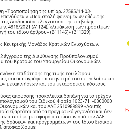
ση «Τροποποίηση της υπ’ αρ.
27585/14-03-
 Επενδύσεων «Περιστολή φαινομένων αθέμιτης
της διαδικασίας ελέγχου και της επιβολής
υ ν.
4818/2021
(Α’ 124), κλιμάκωση των προστίμων
 του ιδίου άρθρου» (Β’ 1145)» (Β’ 1329).
της Κεντρικής Μονάδας Κρατικών Ενισχύσεων.
022 έγγραφο της Διεύθυνσης Προϋπολογισμού
ου του Κράτους του Υπουργείου Οικονομικών.
 ανάγκη επιδότησης της τιμής του λίτρου
σης που καταγράφεται στην τιμή του πετρελαίου και
ων μετακινήσεων και του μεταφορικού κόστους.
ρούσας απόφασης προκαλείται δαπάνη για το τρέχον
οϋπολογισμού του Ειδικού Φορέα 1023-711-0000000
 Οικονομικών και του ΑΛΕ 2510989899 «Λοιπές
F
οία εξαρτάται από τα πραγματικά γεγονότα και δεν
ιμετωπιστεί με μεταφορά πιστώσεων από τον ΑΛΕ
γής δράσεων και προγραμμάτων» του ίδιου Ειδικού
4
, αποφασίζουμε: