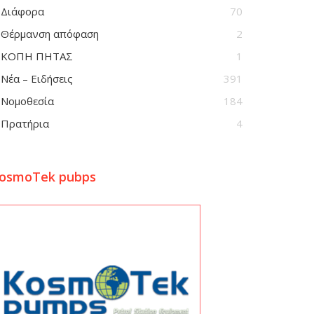
Διάφορα
70
Θέρμανση απόφαση
2
ΚΟΠΗ ΠΗΤΑΣ
1
Νέα – Ειδήσεις
391
Νομοθεσία
184
Πρατήρια
4
osmoTek pubps