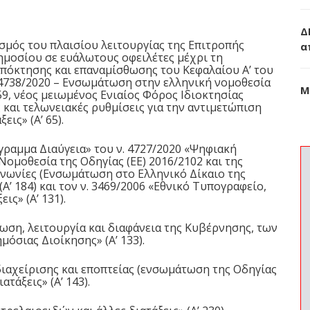
Δ
μός του πλαισίου λειτουργίας της Επιτροπής
α
μοσίου σε ευάλωτους οφειλέτες μέχρι τη
απόκτησης και επαναμίσθωσης του Κεφαλαίου Α’ του
4738/2020
– Ενσωμάτωση στην ελληνική νομοθεσία
Μ
59
, νέος μειωμένος Ενιαίος Φόρος Ιδιοκτησίας
ς και τελωνειακές ρυθμίσεις για την αντιμετώπιση
εις» (Α’ 65).
γραμμα Διαύγεια» του ν.
4727/2020
«Ψηφιακή
μοθεσία της Οδηγίας (ΕΕ) 2016/2102 και της
οινωνίες (Ενσωμάτωση στο Ελληνικό Δίκαιο της
 (Α’ 184) και τον ν. 3469/2006 «Εθνικό Τυπογραφείο,
ις» (Α’ 131).
ωση, λειτουργία και διαφάνεια της Κυβέρνησης, των
όσιας Διοίκησης» (Α’ 133).
ιαχείρισης και εποπτείας (ενσωμάτωση της Οδηγίας
ατάξεις» (Α’ 143).