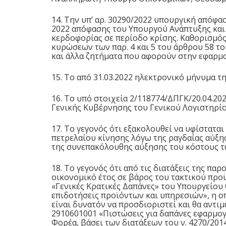
14. Την υπ’ αρ. 30290/2022 υπουργική απόφα
2022
απόφασης του Υπουργού Ανάπτυξης και
κερδοφορίας σε περίοδο κρίσης. Καθορισμός 
κυρώσεων των παρ. 4 και 5 του
άρθρου 58
το
και άλλα ζητήματα που αφορούν στην εφαρμογή
15. Το από 31.03.2022 ηλεκτρονικό μήνυμα 
16. Το υπό στοιχεία 2/118774/ΔΠΓΚ/20.04.2
Γενικής Κυβέρνησης του Γενικού Λογιστηρί
17. Το γεγονός ότι εξακολουθεί να υφίσταται
πετρελαίου κίνησης λόγω της ραγδαίας αύξη
της συνεπακόλουθης αύξησης του κόστους τ
18. Το γεγονός ότι από τις διατάξεις της πα
οικονομικό έτος σε βάρος του τακτικού πρ
«Γενικές Κρατικές Δαπάνες» του Υπουργείου
επιδοτήσεις προϊόντων και υπηρεσιών», η οπ
είναι δυνατόν να προσδιοριστεί και θα αντ
2910601001 «Πιστώσεις για δαπάνες εφαρμο
Φορέα, βάσει των διατάξεων του ν.
4270/201