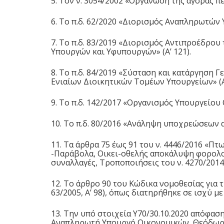
5. Τον ν.
3054/2002
«Οργάνωση της αγοράς πετρ
6. Το π.δ. 62/2020 «Διορισμός Αναπληρωτών 
7. Το π.δ. 83/2019 «Διορισμός Αντιπροέδρο
Υπουργών και Υφυπουργών» (Α’ 121).
8. Το π.δ. 84/2019 «Σύσταση και κατάργηση 
Ενιαίων Διοικητικών Τομέων Υπουργείων» (Α’
9. Το π.δ. 142/2017 «Οργανισμός Υπουργείου 
10. Το π.δ. 80/2016 «Ανάληψη υποχρεώσεων απ
11. Τα άρθρα 75 έως 91 του ν.
4446/2016
«Πτωχ
-Παράβολα, Οικει-οθελής αποκάλυψη φορολο
συναλλαγές, Τροποποιήσεις του ν.
4270/2014
12. Το άρθρο 90 του Κώδικα νομοθεσίας για τ
63/2005, Α’ 98), όπως διατηρήθηκε σε ισχύ με
13. Την υπό στοιχεία Υ70/30.10.2020 απόφ
Αναπληρωτή Υπουργό Οικονομικών, Θεόδωρο 