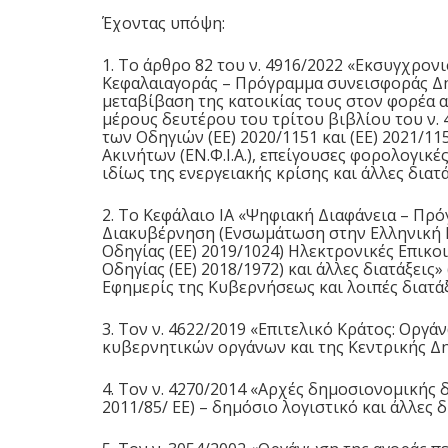
Έχοντας υπόψη:
1. Το
άρθρο 82
του ν.
4916/2022
«Εκσυγχρονισ
Κεφαλαιαγοράς – Πρόγραμμα συνεισφοράς Δη
μεταβίβαση της κατοικίας τους στον φορέα 
μέρους δευτέρου του τρίτου βιβλίου του ν.
των Οδηγιών (ΕΕ) 2020/1151 και
(ΕΕ) 2021/11
Ακινήτων (ΕΝ.Φ.Ι.Α.), επείγουσες φορολογικέ
ιδίως της ενεργειακής κρίσης και άλλες διατάξ
2. Το Κεφάλαιο ΙΑ «Ψηφιακή Διαφάνεια – Πρό
Διακυβέρνηση (Ενσωμάτωση στην Ελληνική Νο
Οδηγίας (ΕΕ) 2019/1024) Ηλεκτρονικές Επικ
Οδηγίας (ΕΕ) 2018/1972) και άλλες διατάξεις»
Εφημερίς της Κυβερνήσεως και λοιπές διατάξε
3. Τον ν.
4622/2019
«Επιτελικό Κράτος: Οργάν
κυβερνητικών οργάνων και της Κεντρικής Δημ
4. Τον ν.
4270/2014
«Αρχές δημοσιονομικής δ
2011/85/ ΕΕ) – δημόσιο λογιστικό και άλλες δι