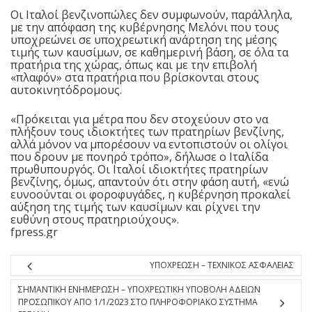
Οι Ιταλοί βενζινοπώλες δεν συμφωνούν, παράλληλα,
με την απόφαση της κυβέρνησης Μελόνι που τους
υποχρεώνει σε υποχρεωτική ανάρτηση της μέσης
τιμής των καυσίμων, σε καθημερινή βάση, σε όλα τα
πρατήρια της χώρας, όπως και με την επιβολή
«πλαφόν» στα πρατήρια που βρίσκονται στους
αυτοκινητόδρομους.
«Πρόκειται για μέτρα που δεν στοχεύουν στο να
πλήξουν τους ιδιοκτήτες των πρατηρίων βενζίνης,
αλλά μόνον να μπορέσουν να εντοπιστούν οι ολίγοι
που δρουν με πονηρό τρόπο», δήλωσε ο Ιταλίδα
πρωθυπουργός. Οι Ιταλοί ιδιοκτήτες πρατηρίων
βενζίνης, όμως, απαντούν ότι στην φάση αυτή, «ενώ
ευνοούνται οι φοροφυγάδες, η κυβέρνηση προκαλεί
αύξηση της τιμής των καυσίμων και ρίχνει την
ευθύνη στους πρατηριούχους».
fpress.gr
ΥΠΟΧΡΕΩΣΗ – ΤΕΧΝΙΚΟΣ ΑΣΦΑΛΕΙΑΣ
ΣΗΜΑΝΤΙΚΗ ΕΝΗΜΕΡΩΣΗ – ΥΠΟΧΡΕΩΤΙΚΗ ΥΠΟΒΟΛΗ ΑΔΕΙΩΝ
ΠΡΟΣΩΠΙΚΟΥ ΑΠΟ 1/1/2023 ΣΤΟ ΠΛΗΡΟΦΟΡΙΑΚΟ ΣΥΣΤΗΜΑ