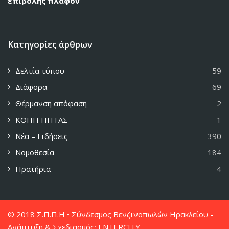
επιβολής πλαφόν
Κατηγορίες άρθρων
Δελτία τύπου
59
Διάφορα
69
Θέρμανση απόφαση
2
ΚΟΠΗ ΠΗΤΑΣ
1
Νέα – Ειδήσεις
390
Νομοθεσία
184
Πρατήρια
4
© 2018 Σ.Π.Π.Η • Σύνδεσμος Βενζινοπωλών Ηρακλείου -
Ανάπτυξη & Σχεδιασμός:
ENTERCITY