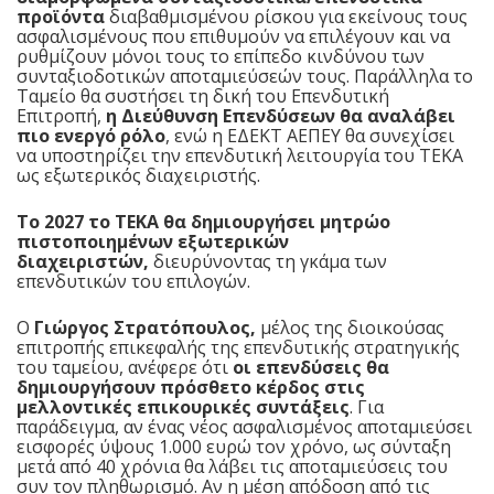
προϊόντα
διαβαθμισμένου ρίσκου για εκείνους τους
ασφαλισμένους που επιθυμούν να επιλέγουν και να
ρυθμίζουν μόνοι τους το επίπεδο κινδύνου των
συνταξιοδοτικών αποταμιεύσεών τους. Παράλληλα το
Ταμείο θα συστήσει τη δική του Επενδυτική
Επιτροπή,
η Διεύθυνση Επενδύσεων θα αναλάβει
πιο ενεργό ρόλο
, ενώ η ΕΔΕΚΤ ΑΕΠΕΥ θα συνεχίσει
να υποστηρίζει την επενδυτική λειτουργία του ΤΕΚΑ
ως εξωτερικός διαχειριστής.
Το 2027 το ΤΕΚΑ θα δημιουργήσει μητρώο
πιστοποιημένων εξωτερικών
διαχειριστών,
διευρύνοντας τη γκάμα των
επενδυτικών του επιλογών.
Ο
Γιώργος Στρατόπουλος,
μέλος της διοικούσας
επιτροπής επικεφαλής της επενδυτικής στρατηγικής
του ταμείου, ανέφερε ότι
οι επενδύσεις θα
δημιουργήσουν πρόσθετο κέρδος στις
μελλοντικές επικουρικές συντάξεις
. Για
παράδειγμα, αν ένας νέος ασφαλισμένος αποταμιεύσει
εισφορές ύψους 1.000 ευρώ τον χρόνο, ως σύνταξη
μετά από 40 χρόνια θα λάβει τις αποταμιεύσεις του
συν τον πληθωρισμό. Αν η μέση απόδοση από τις