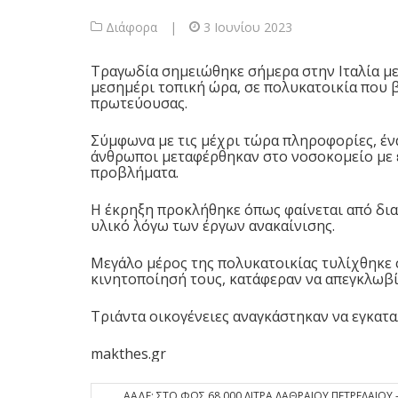
Διάφορα
|
3 Ιουνίου 2023
Τραγωδία σημειώθηκε σήμερα στην Ιταλία μετ
μεσημέρι τοπική ώρα, σε πολυκατοικία που 
πρωτεύουσας.
Σύμφωνα με τις μέχρι τώρα πληροφορίες, έν
άνθρωποι μεταφέρθηκαν στο νοσοκομείο με 
προβλήματα.
Η έκρηξη προκλήθηκε όπως φαίνεται από δι
υλικό λόγω των έργων ανακαίνισης.
Μεγάλο μέρος της πολυκατοικίας τυλίχθηκε 
κινητοποίησή τους, κατάφεραν να απεγκλωβί
Τριάντα οικογένειες αναγκάστηκαν να εγκατα
makthes.gr
ΑΑΔΕ: ΣΤΟ ΦΩΣ 68.000 ΛΙΤΡΑ ΛΑΘΡΑΙΟΥ ΠΕΤΡΕΛΑΙΟΥ 