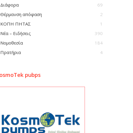
Διάφορα
69
Θέρμανση απόφαση
2
ΚΟΠΗ ΠΗΤΑΣ
1
Νέα – Ειδήσεις
390
Νομοθεσία
184
Πρατήρια
4
osmoTek pubps