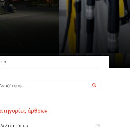
ικία
ατηγορίες άρθρων
Δελτία τύπου
59