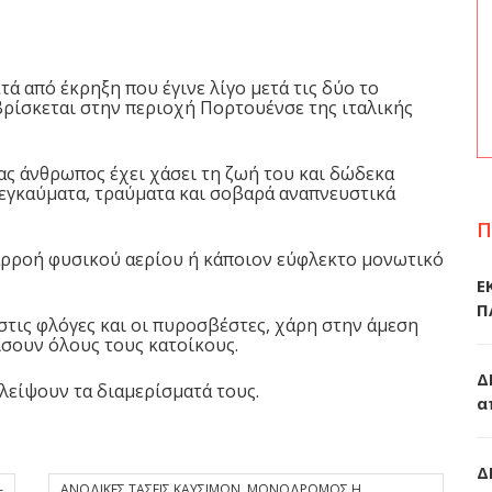
ά από έκρηξη που έγινε λίγο μετά τις δύο το
βρίσκεται στην περιοχή Πορτουένσε της ιταλικής
ας άνθρωπος έχει χάσει τη ζωή του και δώδεκα
εγκαύματα, τραύματα και σοβαρά αναπνευστικά
Π
αρροή φυσικού αερίου ή κάποιον εύφλεκτο μονωτικό
Ε
Π
στις φλόγες και οι πυροσβέστες, χάρη στην άμεση
σουν όλους τους κατοίκους.
Δ
λείψουν τα διαμερίσματά τους.
α
Δ
–
ΑΝΟΔΙΚΕΣ ΤΑΣΕΙΣ ΚΑΥΣΙΜΩΝ. ΜΟΝΟΔΡΟΜΟΣ Η