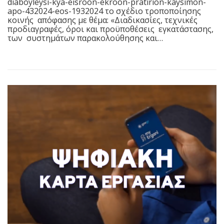
diaboyleysi-kya-eisroon-ekroon-pratirion-kaysimon-
apo-432024-eos-1932024 το σχέδιο τροποποίησης
κοινής απόφασης με θέμα: «Διαδικασίες, τεχνικές
προδιαγραφές, όροι και προϋποθέσεις εγκατάστασης,
των συστημάτων παρακολούθησης και…